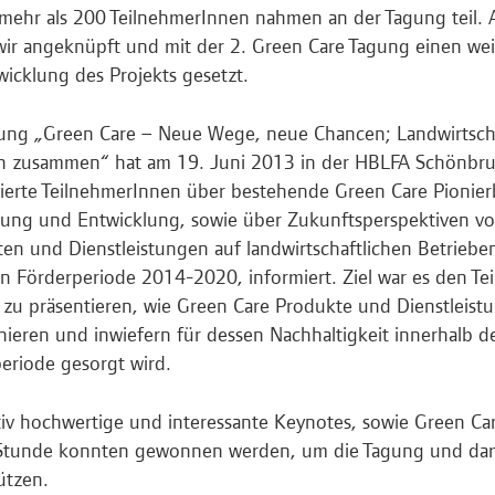
 mehr als 200 TeilnehmerInnen nahmen an der Tagung teil. 
ir angeknüpft und mit der 2. Green Care Tagung einen wei
wicklung des Projekts gesetzt.
ung „Green Care – Neue Wege, neue Chancen; Landwirtscha
n zusammen“ hat am 19. Juni 2013 in der HBLFA Schönbru
sierte TeilnehmerInnen über bestehende Green Care Pionier
ung und Entwicklung, sowie über Zukunftsperspektiven v
en und Dienstleistungen auf landwirtschaftlichen Betriebe
n Förderperiode 2014-2020, informiert. Ziel war es den T
zu präsentieren, wie Green Care Produkte und Dienstleistu
nieren und inwiefern für dessen Nachhaltigkeit innerhalb d
eriode gesorgt wird.
tiv hochwertige und interessante Keynotes, sowie Green Ca
Stunde konnten gewonnen werden, um die Tagung und dami
ützen.