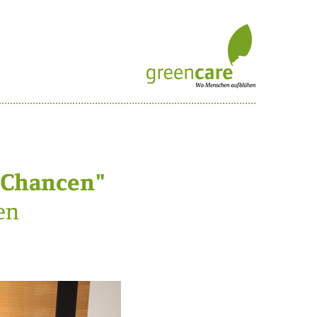
 Chancen"
en