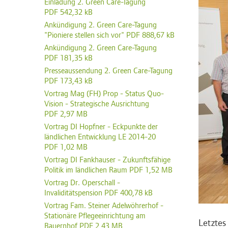
Einladung 2. Green Care-Tagung
PDF 542,32 kB
Ankündigung 2. Green Care-Tagung
"Pioniere stellen sich vor" PDF 888,67 kB
Ankündigung 2. Green Care-Tagung
PDF 181,35 kB
Presseaussendung 2. Green Care-Tagung
PDF 173,43 kB
Vortrag Mag (FH) Prop - Status Quo-
Vision - Strategische Ausrichtung
PDF 2,97 MB
Vortrag DI Hopfner - Eckpunkte der
ländlichen Entwicklung LE 2014-20
PDF 1,02 MB
Vortrag DI Fankhauser - Zukunftsfähige
Politik im ländlichen Raum PDF 1,52 MB
Vortrag Dr. Operschall -
Invaliditätspension PDF 400,78 kB
Vortrag Fam. Steiner Adelwöhrerhof -
Stationäre Pflegeeinrichtung am
Letztes
Bauernhof PDF 2,43 MB