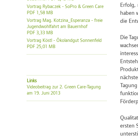
Erfolg,
Vortrag Rybaczek - SoPro & Green Care
haben w
PDF 1,58 MB
Vortrag Mag. Kotzina_Esperanza - freie
die Ent
Jugendwohlfahrt am Bauernhof
PDF 3,33 MB
Die Tag
Vortrag Köstl - Ökolandgut Sonnenfeld
wachse
PDF 25,01 MB
interes
Entsteh
Produkt
nächste
Links
Tagung 
Videobeitrag zur 2. Green Care-Tagung
funktio
am 19. Juni 2013
Förderp
Qualita
ersten 
unterst