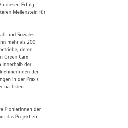
An diesen Erfolg
teren Meilenstein für
ft und Soziales
nn mehr als 200
betriebe, deren
on Green Care
n innerhalb der
eilnehmerInnen der
ngen in der Praxis
er nächsten
re PionierInnen der
t das Projekt zu