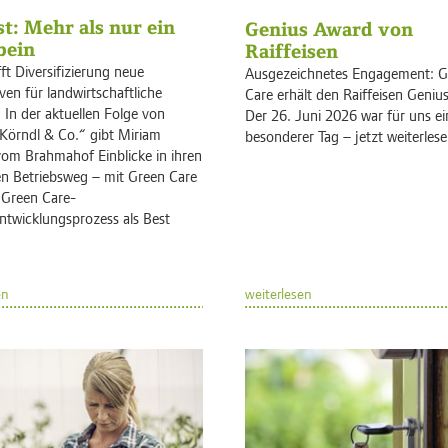
t: Mehr als nur ein
Genius Award von
bein
Raiffeisen
ft Diversifizierung neue
Ausgezeichnetes Engagement: G
ven für landwirtschaftliche
Care erhält den Raiffeisen Geniu
 In der aktuellen Folge von
Der 26. Juni 2026 war für uns e
Körndl & Co.“ gibt Miriam
besonderer Tag – jetzt weiterlese
m Brahmahof Einblicke in ihren
gen Betriebsweg – mit Green Care
Green Care-
ntwicklungsprozess als Best
en
weiterlesen