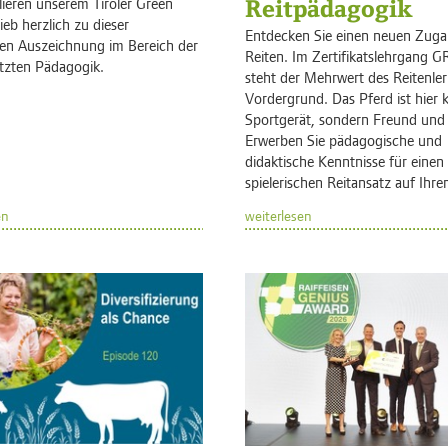
lieren unserem Tiroler Green
Reitpädagogik
ieb herzlich zu dieser
Entdecken Sie einen neuen Zug
en Auszeichnung im Bereich der
Reiten. Im Zertifikatslehrgang G
ützten Pädagogik.
steht der Mehrwert des Reitenle
Vordergrund. Das Pferd ist hier 
Sportgerät, sondern Freund und 
Erwerben Sie pädagogische und
didaktische Kenntnisse für einen
spielerischen Reitansatz auf Ihr
en
weiterlesen