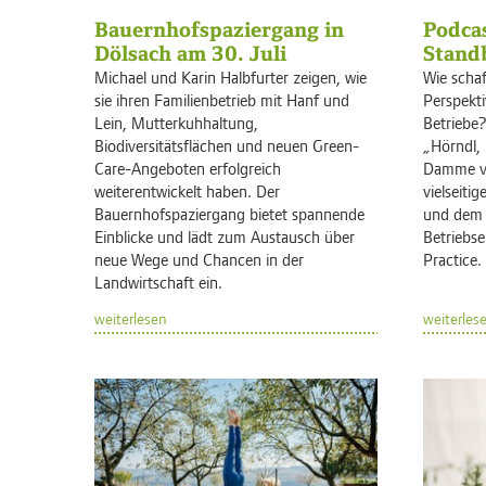
Bauernhofspaziergang in
Podcas
Dölsach am 30. Juli
Stand
Michael und Karin Halbfurter zeigen, wie
Wie schaf
sie ihren Familienbetrieb mit Hanf und
Perspekti
Lein, Mutterkuhhaltung,
Betriebe?
Biodiversitätsflächen und neuen Green-
„Hörndl, 
Care-Angeboten erfolgreich
Damme vo
weiterentwickelt haben. Der
vielseiti
Bauernhofspaziergang bietet spannende
und dem 
Einblicke und lädt zum Austausch über
Betriebse
neue Wege und Chancen in der
Practice.
Landwirtschaft ein.
weiterlesen
weiterles