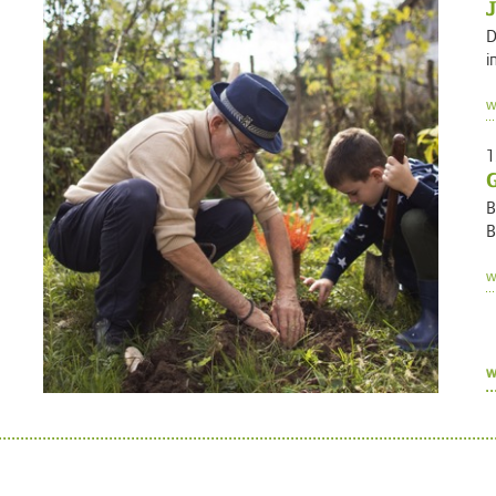
D
i
w
1
G
B
B
w
w