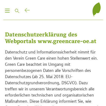
T
o
g
g
Datenschutzerklärung des
l
Webportals www.greencare-oe.at
e
n
Datenschutz und Informationssicherheit nimmt für
a
den Verein Green Care einen hohen Stellenwert ein.
v
Green Care beachtet im Umgang mit
i
personenbezogenen Daten alle Vorschriften des
g
Datenschutzes (ab 25. Mai 2018: EU-
a
Datenschutzgrundverordnung, DSGVO). Dazu
t
treffen wir in unserem Verantwortungsbereich alle
i
erforderlichen technischen und organisatorischen
o
Maßnahmen. Diese Erklärung informiert Sie, wie
n