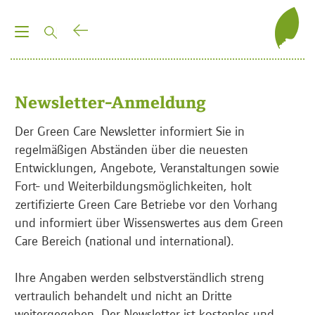
T
o
g
g
Newsletter-Anmeldung
l
e
Der Green Care Newsletter informiert Sie in
n
regelmäßigen Abständen über die neuesten
a
Entwicklungen, Angebote, Veranstaltungen sowie
v
Fort- und Weiterbildungsmöglichkeiten, holt
i
zertifizierte Green Care Betriebe vor den Vorhang
g
und informiert über Wissenswertes aus dem Green
a
Care Bereich (national und international).
t
i
Ihre Angaben werden selbstverständlich streng
o
vertraulich behandelt und nicht an Dritte
n
weitergegeben. Der Newsletter ist kostenlos und