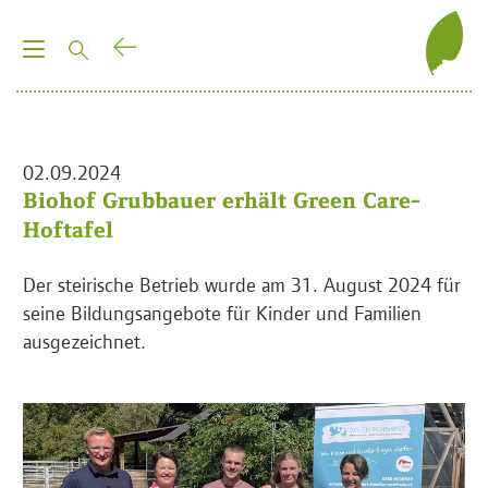
T
o
g
g
l
02.09.2024
e
Biohof Grubbauer erhält Green Care-
n
Hoftafel
a
v
Der steirische Betrieb wurde am 31. August 2024 für
i
seine Bildungsangebote für Kinder und Familien
g
ausgezeichnet.
a
t
i
o
n