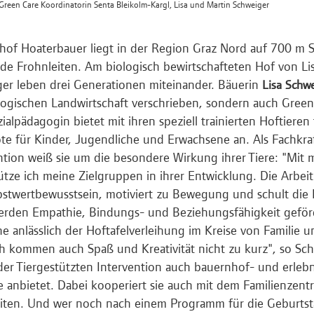
: Green Care Koordinatorin Senta Bleikolm-Kargl, Lisa und Martin Schweiger
hof Hoaterbauer liegt in der Region Graz Nord auf 700 m 
e Frohnleiten. Am biologisch bewirtschafteten Hof von Li
er leben drei Generationen miteinander. Bäuerin
Lisa Schwe
logischen Landwirtschaft verschrieben, sondern auch Green 
ialpädagogin bietet mit ihren speziell trainierten Hoftieren 
e für Kinder, Jugendliche und Erwachsene an. Als Fachkraft
ntion weiß sie um die besondere Wirkung ihrer Tiere: "Mi
ütze ich meine Zielgruppen in ihrer Entwicklung. Die Arbeit
bstwertbewusstsein, motiviert zu Bewegung und schult di
rden Empathie, Bindungs- und Beziehungsfähigkeit geförd
e anlässlich der Hoftafelverleihung im Kreise von Familie 
ch kommen auch Spaß und Kreativität nicht zu kurz", so Sch
er Tiergestützten Intervention auch bauernhof- und erleb
e anbietet. Dabei kooperiert sie auch mit dem Familienzent
iten. Und wer noch nach einem Programm für die Geburtst