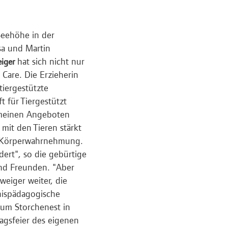
Seehöhe in der
sa und Martin
hat sich nicht nur
iger
Care. Die Erzieherin
tiergestützte
 für Tiergestützt
t meinen Angeboten
 mit den Tieren stärkt
e Körperwahrnehmung.
ert", so die gebürtige
und Freunden. "Aber
weiger weiter, die
nispädagogische
rum Storchenest in
agsfeier des eigenen