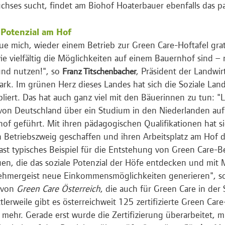
hses sucht, findet am Biohof Hoaterbauer ebenfalls das 
l Potenzial am Hof
eue mich, wieder einem Betrieb zur Green Care-Hoftafel grat
wie vielfältig die Möglichkeiten auf einem Bauernhof sind –
nd nutzen!", so
, Präsident der Landwi
Franz Titschenbacher
ark. Im grünen Herz dieses Landes hat sich die Soziale Lan
bliert. Das hat auch ganz viel mit den Bäuerinnen zu tun: 
 von Deutschland über ein Studium in den Niederlanden auf 
of geführt. Mit ihren pädagogischen Qualifikationen hat si
 Betriebszweig geschaffen und ihren Arbeitsplatz am Hof d
 fast typisches Beispiel für die Entstehung von Green Care-B
uen, die das soziale Potenzial der Höfe entdecken und mit
ehmergeist neue Einkommensmöglichkeiten generieren", 
 von
Green Care Österreich
, die auch für Green Care in der
ittlerweile gibt es österreichweit 125 zertifizierte Green C
 mehr. Gerade erst wurde die Zertifizierung überarbeitet, mi