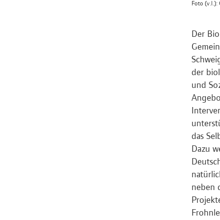
Foto (v.l.)
Der Bio
Gemeind
Schweig
der bio
und Soz
Angebot
Interve
unterst
das Sel
Dazu we
Deutsch
natürli
neben d
Projekt
Frohnle