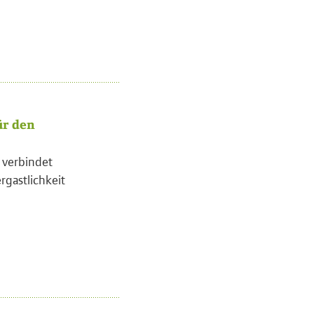
ür den
l verbindet
rgastlichkeit