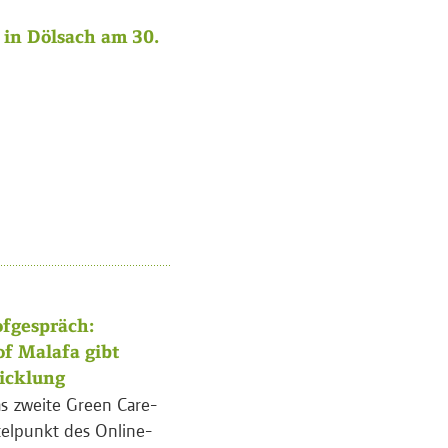
in Dölsach am 30.
fgespräch:
of Malafa gibt
wicklung
s zweite Green Care-
telpunkt des Online-