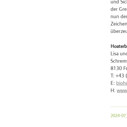
und Sic
der Gre
nun der
Zeichen
überze
Hoaterb
Lisa un
Schrem
8130 Fr
T: +43
E:
bioh
H:
www.
2024-07_