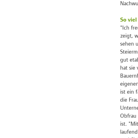
Nachwuc
So vie
"Ich fr
zeigt, 
sehen u
Steierm
gut eta
hat sie
Bauernh
eigenen
ist ein
die Fra
Untern
Obfrau
ist. "M
laufend