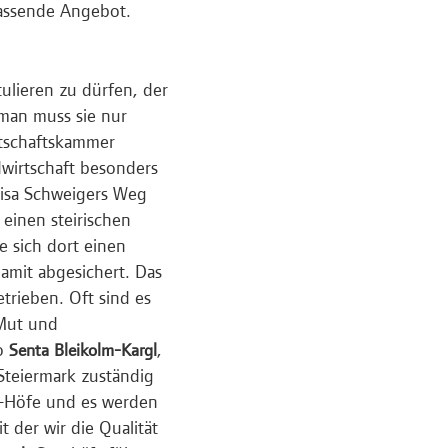
passende Angebot.
ulieren zu dürfen, der
 man muss sie nur
rtschaftskammer
dwirtschaft besonders
"Lisa Schweigers Weg
einen steirischen
e sich dort einen
amit abgesichert. Das
etrieben. Oft sind es
 Mut und
so
,
Senta Bleikolm-Kargl
 Steiermark zuständig
are-Höfe und es werden
t der wir die Qualität