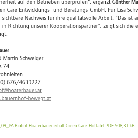
herheit auf den Betrieben überprüfen", ergänzt
Günther Ma
en Care Entwicklungs- und Beratungs-GmbH. Für Lisa Schwei
 sichtbare Nachweis für ihre qualitätsvolle Arbeit. "Das ist 
 in Richtung unserer Kooperationspartner", zeigt sich die 
ugt.
auer
d Martin Schweiger
s 74
ohnleiten
 (0) 676/4639227
of@hoaterbauer.at
bauernhof-bewegt.at
09_PA Biohof Hoaterbauer erhält Green Care-Hoftafel PDF 508,31 kB