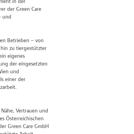
ment in der
rer der Green Care
- und
chen Betrieben – von
hin zu tiergestützter
ein eigenes
dung der eingesetzten
 Wien und
ls einer der
zarbeit.
n Nähe, Vertrauen und
des Österreichischen
t der Green Care GmbH
estützte Arbeit