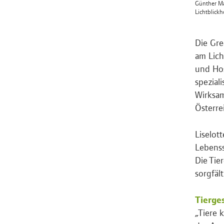
Günther May
Lichtblickh
Die Gre
am Lich
und Hos
spezial
Wirksam
Österre
Liselot
Lebenss
Die Tie
sorgfäl
Tierge
„Tiere 