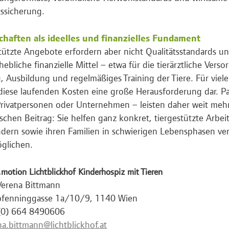
tssicherung.
chaften als ideelles und finanzielles Fundament
tützte Angebote erfordern aber nicht Qualitätsstandards u
hebliche finanzielle Mittel – etwa für die tierärztliche Vers
, Ausbildung und regelmäßiges Training der Tiere. Für viel
 diese laufenden Kosten eine große Herausforderung dar. P
rivatpersonen oder Unternehmen – leisten daher weit mehr
schen Beitrag: Sie helfen ganz konkret, tiergestützte Arbeit 
dern sowie ihren Familien in schwierigen Lebensphasen ver
glichen.
.motion Lichtblickhof Kinderhospiz mit Tieren
Verena Bittmann
pfenninggasse 1a/10/9, 1140 Wien
 (0) 664 8490606
na.bittmann@lichtblickhof.at