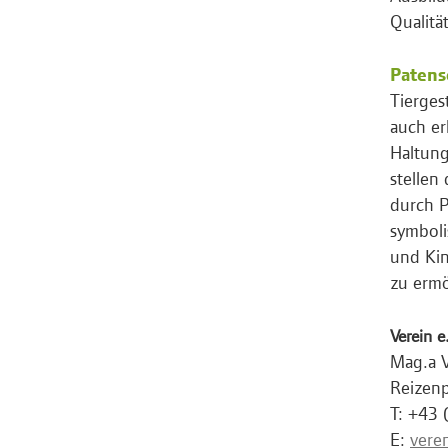
Qualitä
Patens
Tierges
auch er
Haltung
stellen
durch P
symboli
und Kin
zu ermö
Verein e
Mag.a 
Reizen
T: +43
E:
vere