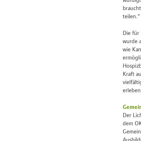
braucht
teilen.“
Die für
wurde a
wie Kan
ermögli
Hospizb
Kraft a
vielfäl
erleben
Gemein
Der Lic
dem OKT
Gemeins
Ausbild