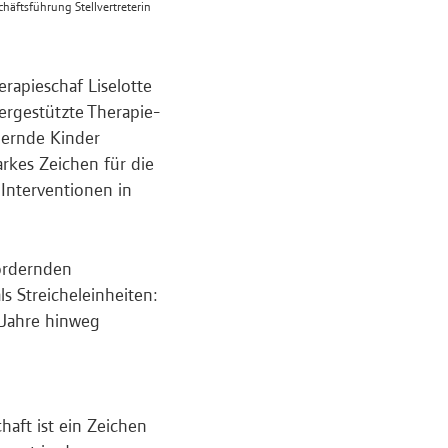
häftsführung Stellvertreterin
rapieschaf Liselotte
iergestützte Therapie-
uernde Kinder
arkes Zeichen für die
 Interventionen in
fordernden
s Streicheleinheiten:
 Jahre hinweg
aft ist ein Zeichen