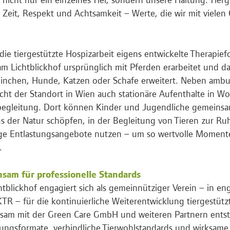
 Zeit, Respekt und Achtsamkeit – Werte, die wir mit vielen
 die tiergestützte Hospizarbeit eigens entwickelte Therapi
m Lichtblickhof ursprünglich mit Pferden erarbeitet und d
inchen, Hunde, Katzen oder Schafe erweitert. Neben amb
cht der Standort in Wien auch stationäre Aufenthalte in 
egleitung. Dort können Kinder und Jugendliche gemeinsam
us der Natur schöpfen, in der Begleitung von Tieren zur 
tige Entlastungsangebote nutzen – um so wertvolle Momente
.
sam für professionelle Standards
htblickhof engagiert sich als gemeinnütziger Verein – in e
R – für die kontinuierliche Weiterentwicklung tiergestüt
am mit der Green Care GmbH und weiteren Partnern entst
ungsformate, verbindliche Tierwohlstandards und wirksame