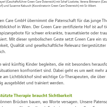
erl (Geschäftsführer Green Care Österreich) mit Schaf Liselotte, Verena Bittmann (Gesc
of) und Susanne Kabusch (Koordinatorin Green Care Österreich) mit Sir Albert.
en Care GmbH übernimmt die Patenschaft für das junge The
tblickhof in Wien. Der Green Care-zertifizierte Hof ist auf t
pizangebote für schwer erkrankte, traumatisierte oder tra
isiert. Mit dieser symbolischen Geste setzt Green Care ein st
keit, Qualität und gesellschaftliche Relevanz tiergestützter
ich.
te wird künftig Kinder begleiten, die mit besonders heraus
ituationen konfrontiert sind. Dabei geht es um weit mehr al
re am Lichtblickhof sind wichtige Co-Therapeuten, die über
tig ausgebildet und trainiert werden.
stützte Therapie braucht Sichtbarkeit
können Brücken bauen, wo Worte versagen. Unsere Patensch