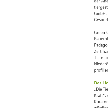
der Ane
tierges
GmbH. „
Gesundh
Green C
Bauernh
Pädagog
Zertifi
Tiere u
Niederös
profili
Der Li
„Die Ti
Kraft“, 
Kurator
würdigt