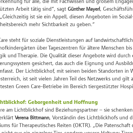
rkennung für alle, die mit Fachwissen und großem Engage
tützten Arbeit tätig sind“, sagt
, Geschäftsfüh
Günther Mayerl
Gleichzeitig ist sie ein Appell, diesen Angeboten im Sozial
eitsbereich mehr Sichtbarkeit zu geben.“
are steht für soziale Dienstleistungen auf landwirtschaftli
ofkindergärten über Tageszentren für ältere Menschen bis 
ik und Therapie. Die Qualität dieser Angebote wird durch 
zierungssystem gesichert, das auch die Eignung und Ausbil
mfasst. Der Lichtblickhof, mit seinen beiden Standorten in
terreich, ist seit vielen Jahren Teil des Netzwerks und gilt a
ertesten Green Care-Betriebe im Bereich tiergestützter Hospi
chtblickhof: Geborgenheit und Hoffnung
ere am Lichtblickhof sind Beziehungspartner – sie schenke
erklärt
, Vorständin des Lichtblickhofs und 
Verena Bittmann
iums für Therapeutisches Reiten (OKTR). „Die Patenschaf
 nicht nur ein einzelnes Tier, sondern unsere Haltung: Tierg