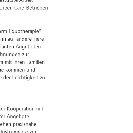
 Green Care-Betrieben
eform Equotherapie®
ann auf andere Tiere
ulanten Angeboten
Wohnungen zur
 mit ihren Familien
Ruhe kommen und
 der Leichtigkeit zu
nger Kooperation mit
zter Angebote.
ehen praxisnahe
 Instrumente zur