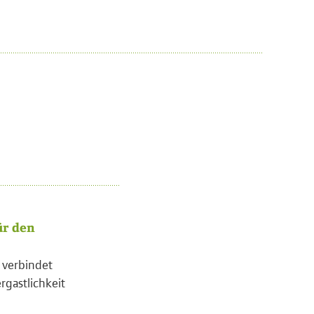
ür den
l verbindet
rgastlichkeit