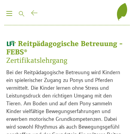
T
o
g
g
Reitpädagogische Betreuung -
l
FEBS®
e
Zertifikatslehrgang
n
a
Bei der Reitpädagogische Betreuung wird Kindern
v
ein spielerischer Zugang zu Ponys und Pferden
i
vermittelt. Die Kinder lernen ohne Stress und
g
Leistungsdruck den richtigen Umgang mit den
a
Tieren. Am Boden und auf dem Pony sammeln
t
Kinder vielfältige Bewegungserfahrungen und
i
erwerben motorische Grundkompetenzen. Dabei
o
wird sowohl Rhythmus als auch Bewegungsgefühl
n