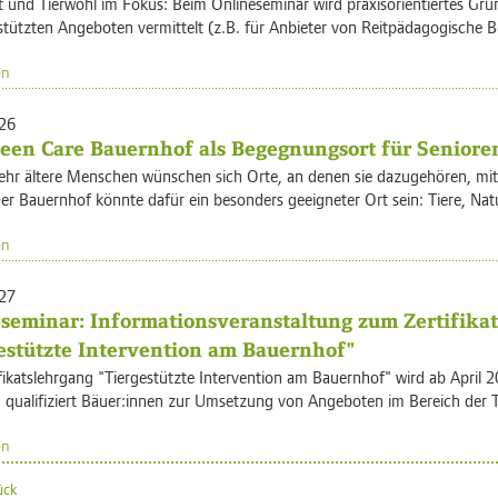
t und Tierwohl im Fokus: Beim Onlineseminar wird praxisorientiertes Gru
tützten Angeboten vermittelt (z.B. für Anbieter von Reitpädagogische B
en
26
een Care Bauernhof als Begegnungsort für Seniore
hr ältere Menschen wünschen sich Orte, an denen sie dazugehören, mith
er Bauernhof könnte dafür ein besonders geeigneter Ort sein: Tiere, Nat
en
27
seminar: Informationsveranstaltung zum Zertifika
estützte Intervention am Bauernhof"
fikatslehrgang "Tiergestützte Intervention am Bauernhof" wird ab April
qualifiziert Bäuer:innen zur Umsetzung von Angeboten im Bereich der T
en
ück