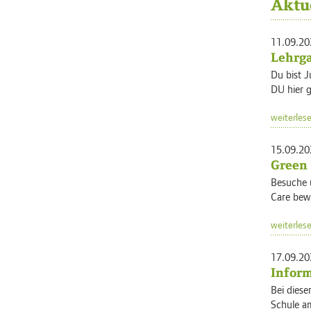
Aktu
11.09.20
Lehrga
Du bist J
DU hier 
weiterles
15.09.20
Green 
Besuche u
Care bew
weiterles
17.09.20
Inform
Bei diese
Schule am