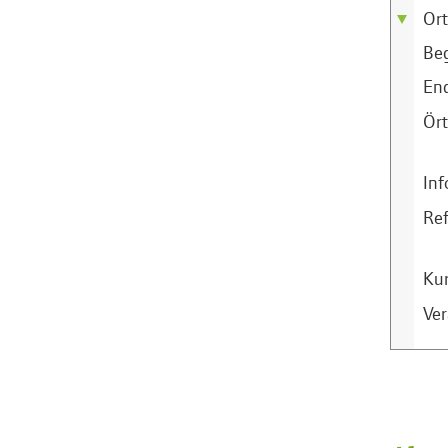
Ort
Be
En
Ört
Inf
Ref
Ku
Ver