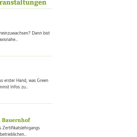
ranstaltungen
hineinzuwachsen? Dann bist
xisnahe..
us erster Hand, was Green
mst Infos zu..
m Bauernhof
 Zertifikatslehrgangs
etrieblichen..