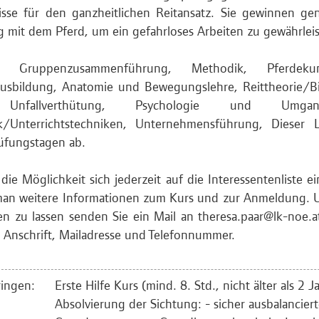
isse für den ganzheitlichen Reitansatz. Sie gewinnen g
mit dem Pferd, um ein gefahrloses Arbeiten zu gewährleis
te: Gruppenzusammenführung, Methodik, Pferdekun
usbildung, Anatomie und Bewegungslehre, Reittheorie/Bi
Unfallverthütung, Psychologie und Umg
ik/Unterrichtstechniken, Unternehmensführung, Dieser 
üfungstagen ab.
 die Möglichkeit sich jederzeit auf die Interessentenliste ei
man weitere Informationen zum Kurs und zur Anmeldung. Um
en zu lassen senden Sie ein Mail an theresa.
paar
@lk-noe.a
Anschrift, Mailadresse und Telefonnummer.
ingen:
Erste Hilfe Kurs (mind. 8. Std., nicht älter als 2 J
Absolvierung der Sichtung: - sicher ausbalanciert