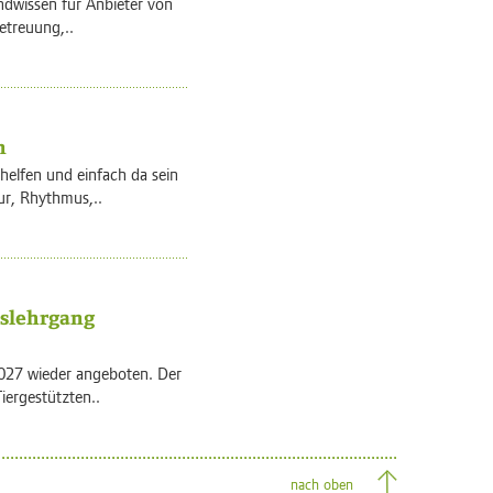
ndwissen für Anbieter von
etreuung,..
n
elfen und einfach da sein
ur, Rhythmus,..
tslehrgang
 2027 wieder angeboten. Der
iergestützten..
nach oben