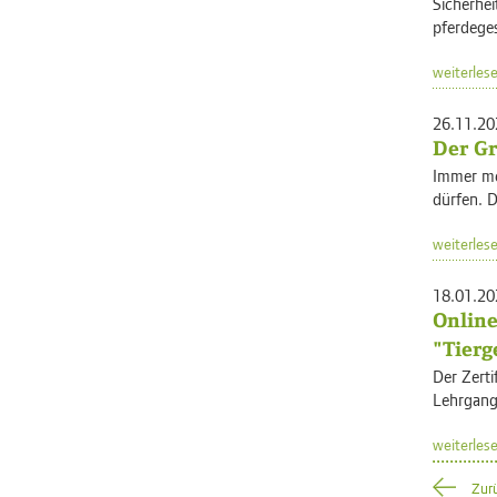
Sicherhei
pferdeges
weiterles
26.11.20
Der Gr
Immer me
dürfen. D
weiterles
18.01.20
Online
"Tierg
Der Zerti
Lehrgang 
weiterles
Zur