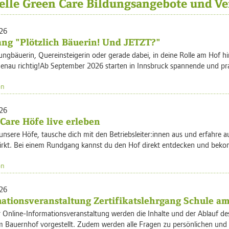
elle Green Care Bildungsangebote und Ve
26
ng "Plötzlich Bäuerin! Und JETZT?"
ungbäuerin, Quereinsteigerin oder gerade dabei, in deine Rolle am Hof 
genau richtig!Ab September 2026 starten in Innsbruck spannende und pra
en
26
Care Höfe live erleben
nsere Höfe, tausche dich mit den Betriebsleiter:innen aus und erfahre a
irkt. Bei einem Rundgang kannst du den Hof direkt entdecken und bekom
en
26
ationsveranstaltung Zertifikatslehrgang Schule a
r Online-Informationsveranstaltung werden die Inhalte und der Ablauf des
 Bauernhof vorgestellt. Zudem werden alle Fragen zu persönlichen und b