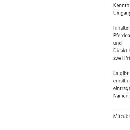
Kenntn
Umgang 
Inhal
Pferdea
und 
Didakt
zwei Pr
Es gibt
erhält 
eintrag
Namen, 
Mitzubr