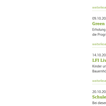
weiterles
09.10.20
Green 
Erholung 
die Prog
weiterles
14.10.20
LFI Li
Kinder un
Bauernhöf
weiterles
20.10.20
Schul
Bei diese