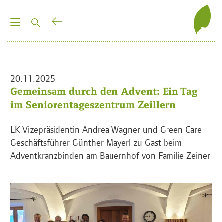
T
o
g
g
l
20.11.2025
e
Gemeinsam durch den Advent: Ein Tag
n
im Seniorentageszentrum Zeillern
a
v
LK-Vizepräsidentin Andrea Wagner und Green Care-
i
Geschäftsführer Günther Mayerl zu Gast beim
g
Adventkranzbinden am Bauernhof von Familie Zeiner
a
t
i
o
n