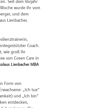
n. Seit dem Vorjahr
ser Woche wurde ihr vom
berger, und dem
laus Lienbacher,
lienztrainerin,
ferdegestützter Coach.
t, wie groß ihr
Idee von Green Care in
ikolaus Lienbacher MBA
 in Form von
Erwachsene: „Ich tue“
amkeit) und „Ich bin“
ärken entdecken,