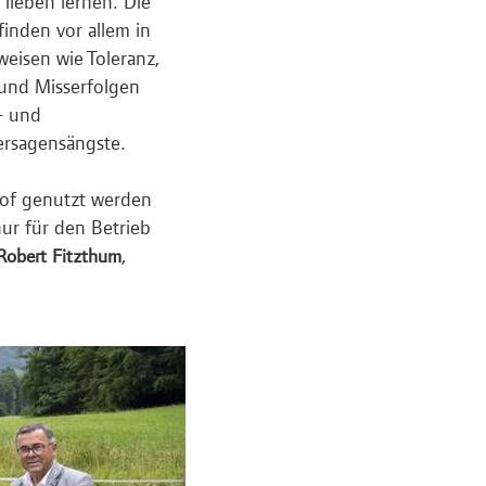
lieben lernen. Die
inden vor allem in
weisen wie Toleranz,
 und Misserfolgen
- und
rsagensängste.
nhof genutzt werden
nur für den Betrieb
,
 Robert Fitzthum