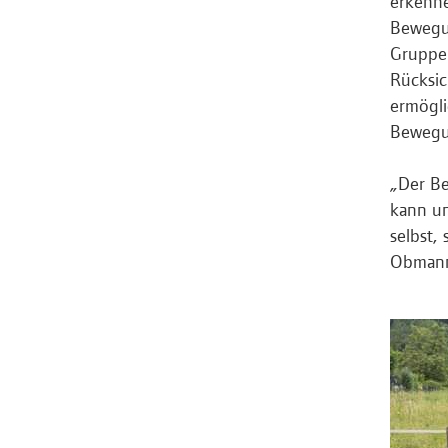
erkenne
Bewegun
Gruppen
Rücksic
ermögli
Bewegu
„Der Be
kann un
selbst,
Obmann