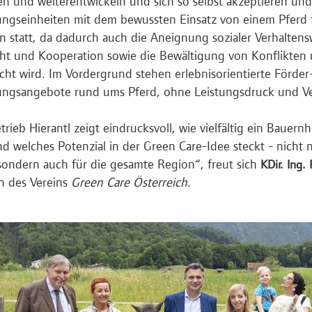
n und weiterentwickeln und sich so selbst akzeptieren und 
gseinheiten mit dem bewussten Einsatz von einem Pferd f
 statt, da dadurch auch die Aneignung sozialer Verhaltens
ht und Kooperation sowie die Bewältigung von Konflikten
cht wird. Im Vordergrund stehen erlebnisorientierte Förder
ngsangebote rund ums Pferd, ohne Leistungsdruck und Ve
trieb Hierantl zeigt eindrucksvoll, wie vielfältig ein Bauer
d welches Potenzial in der Green Care-Idee steckt - nicht 
 sondern auch für die gesamte Region“, freut sich
KDir. Ing.
 des Vereins
Green Care Österreich
.