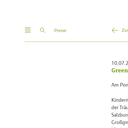
Toggle
Zu
Presse
navigation
10.07.
Green
Am Pony
Kindern
der Trä
Salzbur
Großgma