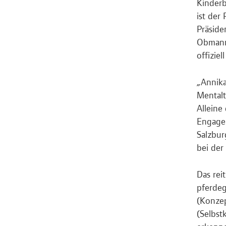
Kinderb
ist der
Präside
Obmann-
offiziel
„Annika
Mentalt
Alleine
Engagem
Salzbur
bei der
Das rei
pferdeg
(Konzep
(Selbst