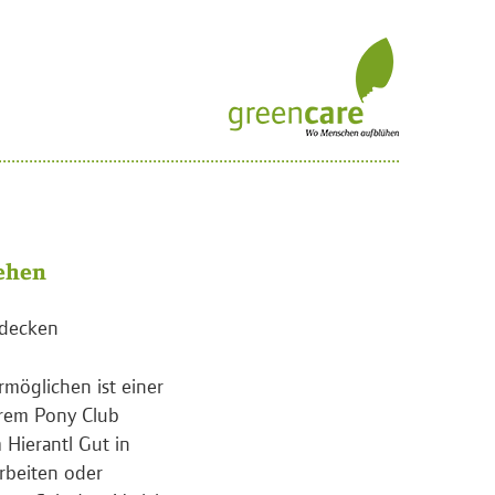
ehen
tdecken
rmöglichen ist einer
hrem Pony Club
 Hierantl Gut in
rbeiten oder