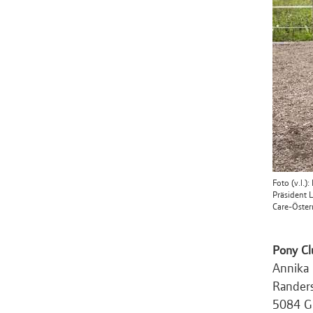
Foto (v.l.
Präsident 
Care-Öster
Pony Cl
Annika
Rander
5084 G