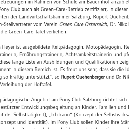
etreuungen im Rahmen von Schule am Bauernhof anzubiete
 Pony Club auch als Green-Care-Betrieb zertifiziert, in die
nten der Landwirtschaftskammer Salzburg, Rupert Quehen
Stellvertreter vom Verein
Green Care Österreich
, Dr. Niko
l die Green-Care-Tafel verliehen.
 Heyer ist ausgebildete Reitpädagogin, Motopädagogin, Resi
rainerin, Ernährungstrainerin, Achtsamkeitstrainerin und p
 diese lange Liste an Ausbildungen und Qualifikationen zeig
ent in diesem Bereich ist. Es freut uns sehr, dass sie die 
g so kräftig unterstützt“, so
und
Rupert Quehenberger
Dr. N
 Verleihung der Hoftafel.
tpädagogische Angebot am Pony Club Salzburg richtet sich
estützter Entwicklungsbegleitung an Kinder, Familien und 
t der Selbsttätigkeit), „Ich kann“ (Konzept der Selbstwirks
konzept und Identität). Im Pony Club sollen Kinder ihre St