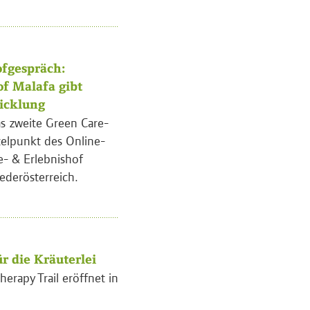
fgespräch:
of Malafa gibt
wicklung
s zweite Green Care-
telpunkt des Online-
e- & Erlebnishof
ederösterreich.
r die Kräuterlei
herapy Trail eröffnet in