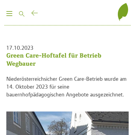
T
o
g
g
l
17.10.2023
e
Green Care-Hoftafel für Betrieb
n
Wegbauer
a
v
Niederösterreichsicher Green Care-Betrieb wurde am
i
14. Oktober 2023 für seine
g
bauernhofpädagogischen Angebote ausgezeichnet.
a
t
i
o
n