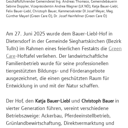
Geschäftsführender Gemeinderat Ing. Andreas Thomaso, Gemeindebäuerin
Sabine Doppler, Vizepräsidentin Andrea Wagner (LK NÖ), Katja Bauer-Liebl,
Felix Bauer-Liebl, Christoph Bauer, Kammersekretär DI Josef Meyer, Mag.
Günther Mayerl (Green Care Ö), Dr. Josef Hainfellner (Green Care Ö)
Am 27. Juni 2025 wurde dem Bauer-Liebl-Hof in
Dietersdorf in der Gemeinde Sieghartskirchen (Bezirk
Tulln) im Rahmen eines feierlichen Festakts die
Green
Care
-Hoftafel verliehen. Der landwirtschaftliche
Familienbetrieb wurde für seine professionellen
tiergestützten Bildungs- und Förderangebote
ausgezeichnet, die einen geschützten Raum für
Entwicklung in und mit der Natur schaffen.
Der Hof, den
und
in
Katja Bauer-Liebl
Christoph Bauer
vierter Generation führen, vereint verschiedene
Betriebszweige: Ackerbau, Pferdeeinstellbetrieb,
Grünlandbewirtschaftung, Direktvermarktung und