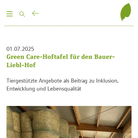
T
o
g
g
l
01.07.2025
e
Green Care-Hoftafel für den Bauer-
n
Liebl-Hof
a
v
Tiergestützte Angebote als Beitrag zu Inklusion,
i
Entwicklung und Lebensqualität
g
a
t
i
o
n