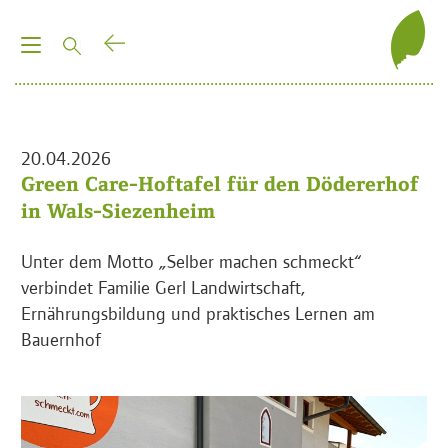
T
o
g
g
l
20.04.2026
e
Green Care-Hoftafel für den Dödererhof
n
in Wals-Siezenheim
a
v
Unter dem Motto „Selber machen schmeckt“
i
verbindet Familie Gerl Landwirtschaft,
g
Ernährungsbildung und praktisches Lernen am
a
Bauernhof
t
i
o
n