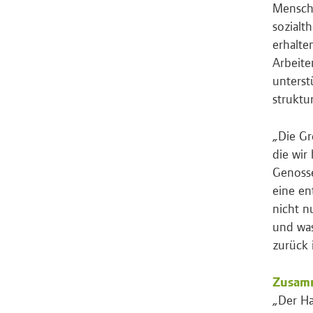
Mensch
sozialt
erhalte
Arbeite
unterst
struktu
„Die Gr
die wir
Genosse
eine en
nicht n
und was
zurück 
Zusamm
„Der Ha