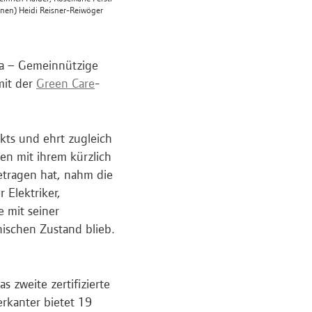
hnen) Heidi Reisner-Reiwöger
ra – Gemeinnützige
mit der
Green Care
-
kts und ehrt zugleich
en mit ihrem kürzlich
tragen hat, nahm die
r Elektriker,
e mit seiner
nischen Zustand blieb.
 zweite zertifizierte
erkanter bietet 19