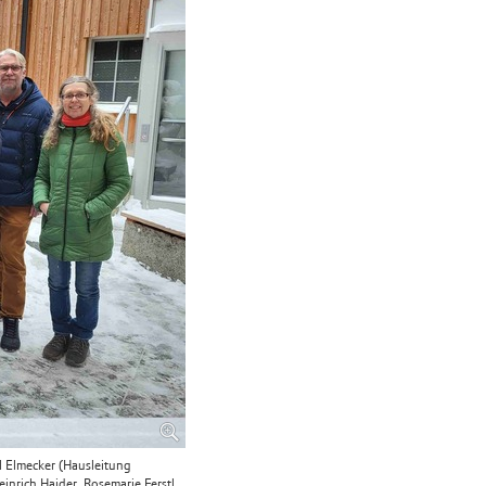
l Elmecker (Hausleitung
inrich Haider, Rosemarie Ferstl