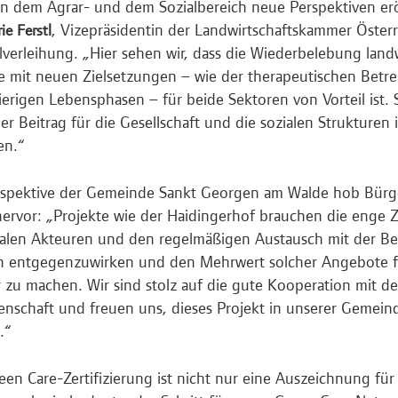
n dem Agrar- und dem Sozialbereich neue Perspektiven erö
, Vizepräsidentin der Landwirtschaftskammer Österre
e Ferstl
lverleihung. „Hier sehen wir, dass die Wiederbelebung landw
e mit neuen Zielsetzungen – wie der therapeutischen Bet
ierigen Lebensphasen – für beide Sektoren von Vorteil ist. 
ler Beitrag für die Gesellschaft und die sozialen Strukturen 
en.“
rspektive der Gemeinde Sankt Georgen am Walde hob Bürg
ervor: „Projekte wie der Haidingerhof brauchen die enge 
alen Akteuren und den regelmäßigen Austausch mit der B
 entgegenzuwirken und den Mehrwert solcher Angebote für
r zu machen. Wir sind stolz auf die gute Kooperation mit d
nschaft und freuen uns, dieses Projekt in unserer Gemein
.“
een Care-Zertifizierung ist nicht nur eine Auszeichnung für