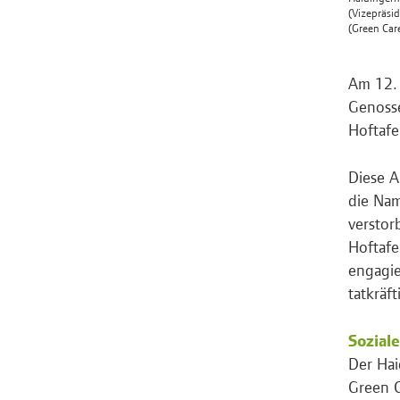
(Vizepräsi
(Green Car
Am 12. 
Genosse
Hoftafe
Diese A
die Na
verstor
Hoftafe
engagie
tatkräf
Soziale
Der Hai
Green C