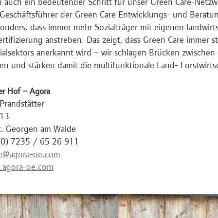
 auch ein bedeutender Schritt für unser Green Care-Netzw
 Geschäftsführer der Green Care Entwicklungs- und Beratu
onders, dass immer mehr Sozialträger mit eigenen landwirt
ertifizierung anstreben. Das zeigt, dass Green Care immer st
ialsektors anerkannt wird – wir schlagen Brücken zwischen 
en und stärken damit die multifunktionale Land- Forstwirtsc
er Hof – Agora
 Prandstätter
 13
t. Georgen am Walde
(0) 7235 / 65 26 911
ce@agora-oe.com
.agora-oe.com