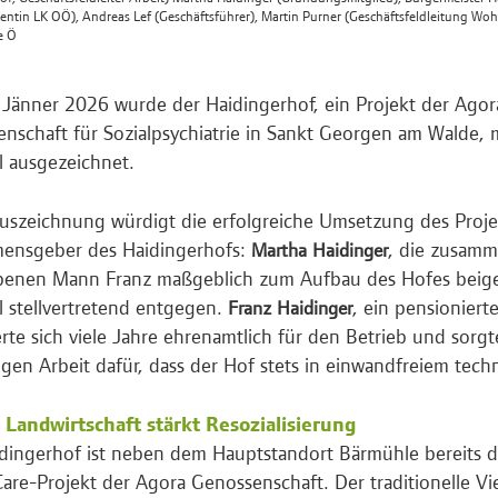
dentin LK OÖ), Andreas Lef (Geschäftsführer), Martin Purner (Geschäftsfeldleitung Wo
e Ö
Jänner 2026 wurde der Haidingerhof, ein Projekt der Ago
nschaft für Sozialpsychiatrie in Sankt Georgen am Walde, 
l ausgezeichnet.
uszeichnung würdigt die erfolgreiche Umsetzung des Proje
mensgeber des Haidingerhofs:
, die zusamm
Martha Haidinger
benen Mann Franz maßgeblich zum Aufbau des Hofes beige
l stellvertretend entgegen.
, ein pensionierte
Franz Haidinger
rte sich viele Jahre ehrenamtlich für den Betrieb und sorgt
tigen Arbeit dafür, dass der Hof stets in einwandfreiem tech
 Landwirtschaft stärkt Resozialisierung
dingerhof ist neben dem Hauptstandort Bärmühle bereits das
are-Projekt der Agora Genossenschaft. Der traditionelle Vi