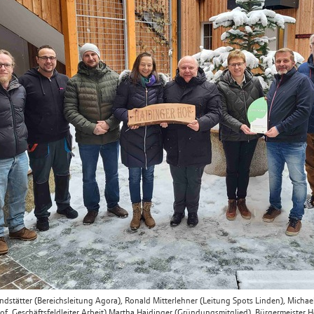
ndstätter (Bereichsleitung Agora), Ronald Mitterlehner (Leitung Spots Linden), Michae
f, Geschäftsfeldleiter Arbeit) Martha Haidinger (Gründungsmitglied), Bürgermeister He