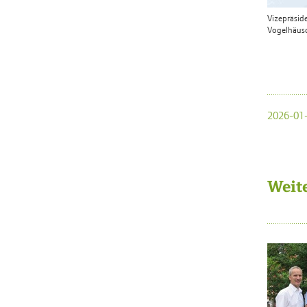
Vizepräsid
Vogelhäusc
2026-01-
Weit