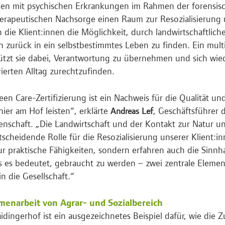
en mit psychischen Erkrankungen im Rahmen der forensis
herapeutischen Nachsorge einen Raum zur Resozialisierung 
n die Klient:innen die Möglichkeit, durch landwirtschaftlic
n zurück in ein selbstbestimmtes Leben zu finden. Ein mult
ützt sie dabei, Verantwortung zu übernehmen und sich wie
rierten Alltag zurechtzufinden.
een Care-Zertifizierung ist ein Nachweis für die Qualität und
 hier am Hof leisten“, erklärte
, Geschäftsführer 
Andreas Lef
nschaft. „Die Landwirtschaft und der Kontakt zur Natur un
tscheidende Rolle für die Resozialisierung unserer Klient:in
ur praktische Fähigkeiten, sondern erfahren auch die Sinnhaf
 es bedeutet, gebraucht zu werden – zwei zentrale Eleme
in die Gesellschaft.“
enarbeit von Agrar- und Sozialbereich
idingerhof ist ein ausgezeichnetes Beispiel dafür, wie die