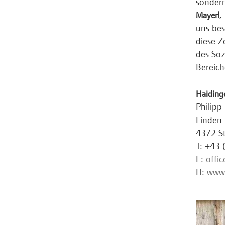
sondern
,
Mayerl
uns bes
diese Z
des Soz
Bereich
Haiding
Philipp
Linden
4372 S
T: +43 
E:
offi
H:
www