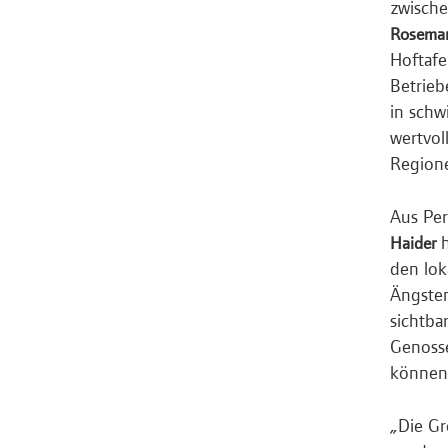
zwische
Rosemari
Hoftafe
Betrieb
in schw
wertvol
Region
Aus Pe
h
Haider
den lok
Ängsten
sichtba
Genosse
können
„Die Gr