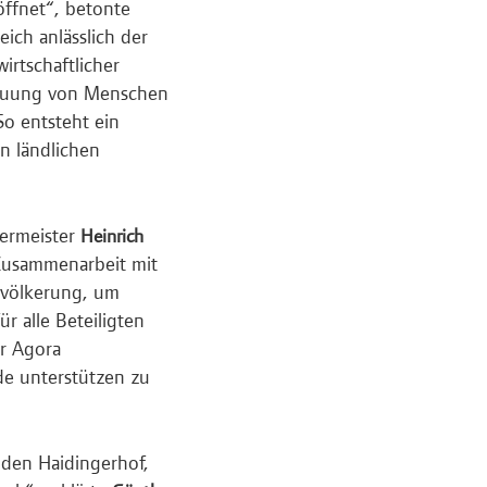
ffnet“, betonte
ich anlässlich der
irtschaftlicher
reuung von Menschen
So entsteht ein
in ländlichen
ermeister
Heinrich
Zusammenarbeit mit
evölkerung, um
 alle Beteiligten
er Agora
de unterstützen zu
 den Haidingerhof,