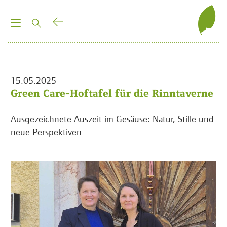
T
o
g
g
l
15.05.2025
e
Green Care-Hoftafel für die Rinntaverne
n
a
Ausgezeichnete Auszeit im Gesäuse: Natur, Stille und
v
neue Perspektiven
i
g
a
t
i
o
n