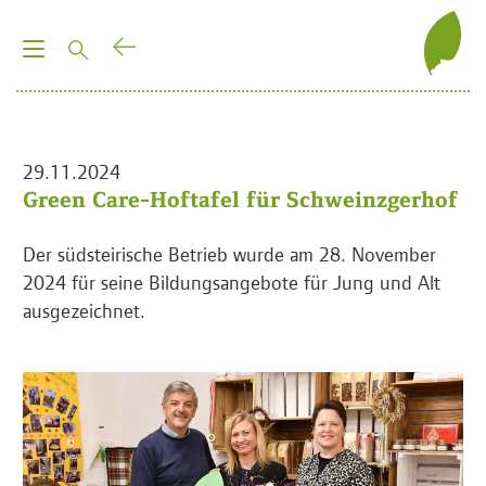
T
o
g
g
l
29.11.2024
e
Green Care-Hoftafel für Schweinzgerhof
n
a
Der südsteirische Betrieb wurde am 28. November
v
2024 für seine Bildungsangebote für Jung und Alt
i
ausgezeichnet.
g
a
t
i
o
n