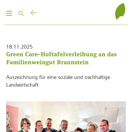
T
o
g
g
l
18.11.2025
e
Green Care-Hoftafelverleihung an das
n
Familienweingut Braunstein
a
v
Auszeichnung für eine soziale und nachhaltige
i
Landwirtschaft
g
a
t
i
o
n