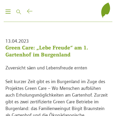
T
o
g
g
l
13.04.2023
e
Green Care: „Lebe Freude“ am 1.
n
Gartenhof im Burgenland
a
v
Zuversicht säen und Lebensfreude ernten
i
g
Seit kurzer Zeit gibt es im Burgenland im Zuge des
a
Projektes Green Care – Wo Menschen aufblühen
t
auch Erholungsmöglichkeiten am Gartenhof. Zurzeit
i
gibt es zwei zertifizierte Green Care Betriebe im
o
Burgenland: das Familienweingut Birgit Braunstein
n
als Gartenhof und die Ökopädagogische