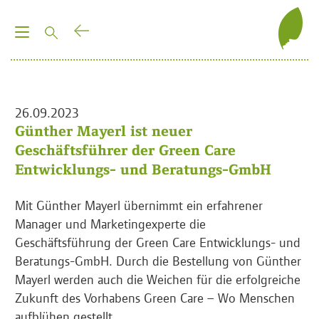
T
o
g
g
l
26.09.2023
e
Günther Mayerl ist neuer
n
Geschäftsführer der Green Care
a
Entwicklungs- und Beratungs-GmbH
v
i
Mit Günther Mayerl übernimmt ein erfahrener
g
Manager und Marketingexperte die
a
Geschäftsführung der Green Care Entwicklungs- und
t
Beratungs-GmbH. Durch die Bestellung von Günther
i
Mayerl werden auch die Weichen für die erfolgreiche
o
Zukunft des Vorhabens Green Care – Wo Menschen
n
aufblühen gestellt.