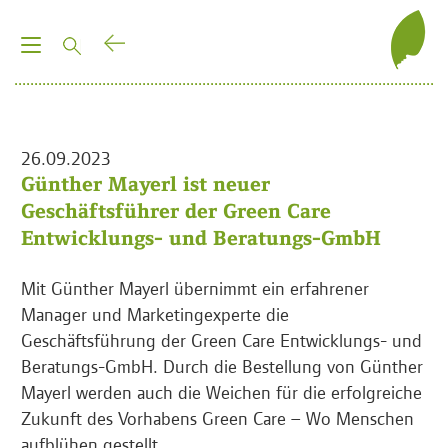
T
o
g
g
l
26.09.2023
e
Günther Mayerl ist neuer
n
Geschäftsführer der Green Care
a
Entwicklungs- und Beratungs-GmbH
v
i
Mit Günther Mayerl übernimmt ein erfahrener
g
Manager und Marketingexperte die
a
Geschäftsführung der Green Care Entwicklungs- und
t
Beratungs-GmbH. Durch die Bestellung von Günther
i
Mayerl werden auch die Weichen für die erfolgreiche
o
Zukunft des Vorhabens Green Care – Wo Menschen
n
aufblühen gestellt.