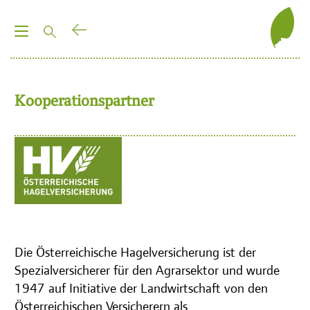
T
o
g
g
Kooperationspartner
l
e
n
a
v
i
g
a
t
Die Österreichische Hagelversicherung ist der
i
Spezialversicherer für den Agrarsektor und wurde
o
1947 auf Initiative der Landwirtschaft von den
n
Österreichischen Versicherern als