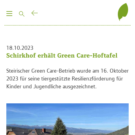
T
o
g
g
l
18.10.2023
e
Schirkhof erhält Green Care-Hoftafel
n
a
Steirischer Green Care-Betrieb wurde am 16. Oktober
v
2023 für seine tiergestützte Resilienzförderung für
i
Kinder und Jugendliche ausgezeichnet.
g
a
t
i
o
n