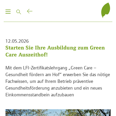
T
o
g
g
l
12.05.2026
e
Starten Sie Ihre Ausbildung zum Green
n
Care Auszeithof!
a
v
Mit dem LFI-Zertifikatslehrgang „Green Care –
i
Gesundheit fördern am Hof“ erwerben Sie das nötige
g
Fachwissen, um auf Ihrem Betrieb präventive
a
Gesundheitsförderung anzubieten und ein neues
t
Einkommensstandbein aufzubauen
i
o
n