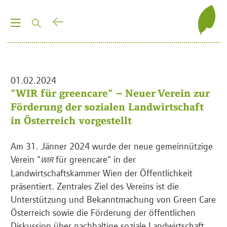
T
o
g
g
l
01.02.2024
e
"WIR für greencare" – Neuer Verein zur
n
Förderung der sozialen Landwirtschaft
a
in Österreich vorgestellt
v
i
Am 31. Jänner 2024 wurde der neue gemeinnützige
g
Verein "
für greencare" in der
WIR
a
Landwirtschaftskammer Wien der Öffentlichkeit
t
präsentiert. Zentrales Ziel des Vereins ist die
i
Unterstützung und Bekanntmachung von Green Care
o
Österreich sowie die Förderung der öffentlichen
n
Diskussion über nachhaltige soziale Landwirtschaft.