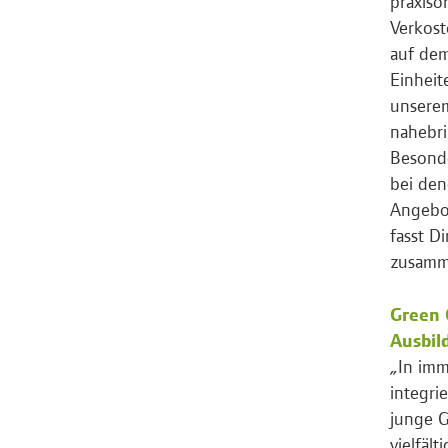
praxiso
Verkost
auf dem
Einheit
unserem
nahebri
Besonde
bei den
Angebot
fasst D
zusamm
Green 
Ausbil
„In imm
integri
junge G
vielfäl