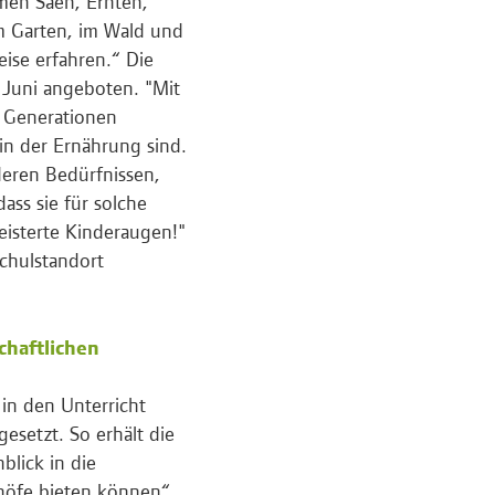
men Säen, Ernten,
m Garten, im Wald und
ise erfahren.“ Die
 Juni angeboten. "Mit
n Generationen
in der Ernährung sind.
eren Bedürfnissen,
ass sie für solche
eisterte Kinderaugen!"
Schulstandort
chaftlichen
in den Unterricht
esetzt. So erhält die
blick in die
nhöfe bieten können“,