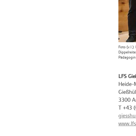
Foto (v.l.)
Dippelreit
Pädagogin
LFS Gie
Heide-M
Gießhü
3300 A
T +43 
giesshu
www.lfs