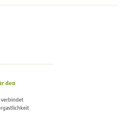
ür den
l verbindet
rgastlichkeit