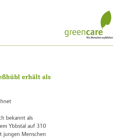
ßhübl erhält als
chnet
ch bekannt als
dem Ybbstal auf 310
tet jungen Menschen