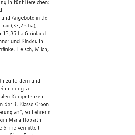
ung in fünf Bereichen:
d
e und Angebote in der
rbau (37,76 ha),
n 13,86 ha Grünland
hner und Rinder. In
änke, Fleisch, Milch,
eln zu fördern und
meinbildung zu
zialen Kompetenzen
n der 3. Klasse Green
rung an“, so Lehrerin
legin Maria Höbarth
e Sinne vermittelt