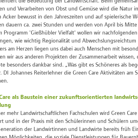
rientiert die Bedeutung der Landwirtschaft. Beim gemeinsa
en und Verarbeiten von Obst und Gemüse wird die Natur i
 Acker bewusst in den Jahreszeiten und auf spielerische We
en dauern ca. zwei Stunden und werden von April bis Mitte
 Programm 'Gießhübler Vielfalt' wollen wir nachfolgende
ngen, wie wichtig Regionalität und Abwechslungsreichtum 
rs am Herzen liegen uns dabei auch Menschen mit besond
en wir aus anderen Projekten der Zusammenarbeit wissen, d
e besonders dankbar sind. „Was gibt es Schöneres als beg
ir. DI Johannes Reiterlehner die Green Care Aktivitäten am 
en.
Care als Baustein einer zukunftsorientierten landwirts
dung
er mehr Landwirtschaftlichen Fachschulen wird Green Care 
ert und in der Praxis mit den Schülerinnen und Schülern umg
eneration der Landwirtinnen und Landwirte bereits früh Ein
tigen Möglichkeiten, die soziale Dienstleistungen für Bauer