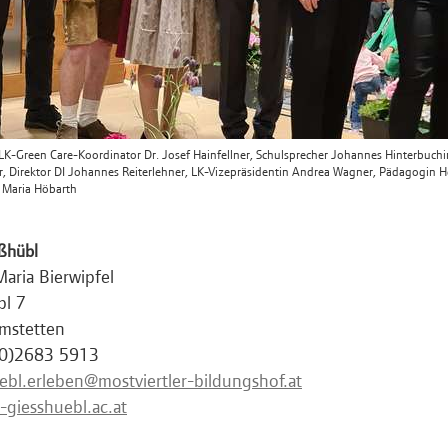
: LK-Green Care-Koordinator Dr. Josef Hainfellner, Schulsprecher Johannes Hinterbuchi
er, Direktor DI Johannes Reiterlehner, LK-Vizepräsidentin Andrea Wagner, Pädagogin H
 Maria Höbarth
ßhübl
aria Bierwipfel
bl 7
mstetten
(0)2683 5913
ebl.erleben@mostviertler-bildungshof.at
-giesshuebl.ac.at