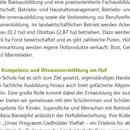
lide Basisausbildung und eine praxisorientierte Fachausbild
tschaft, Betriebs- und Haushaltsmanagement, Betriebs- un
fer:innenausbildung sowie die Vorbereitung zur Berufsreif
enenbildung. Im landwirtschaftlichen Betrieb werden Acke
au (0,2 ha) und Obstbau (2,87 ha) betrieben. Dazu werde
6 ha Forst bewirtschaftet und es gibt zahlreiche Puten, Hü
ermarktung werden eigene Hofprodukte verkauft: Brot, Getr
nd Marmeladen.
e Kompetenz und Wissensvermittlung am Hof
 Schule hat es sich zum Ziel gesetzt, eigenständiges Hand
e fachliche Ausbildung hinaus auch breit gefächerte Allge
eln. Eine große Rolle kommt dabei der Entwicklung der so
er bieten wir gemeinsam mit den Schülerinnen und Schüler
gebote für Kinder, Jugendliche und Menschen mit Behinde
aria Bierwipfel anlässlich der Hoftafelverleihung. Ihre Kol
: „Unser Programm Gießhübler Vielfalt – ein Erlebnis für all