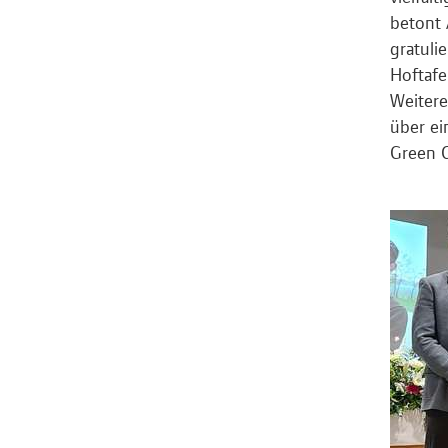
betont 
gratuli
Hoftafe
Weitere
über ei
Green C