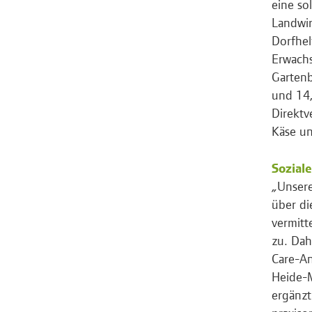
eine so
Landwir
Dorfhel
Erwachs
Gartenb
und 14,
Direktv
Käse u
Sozial
„Unsere
über di
vermitt
zu. Dah
Care-An
Heide-M
ergänzt