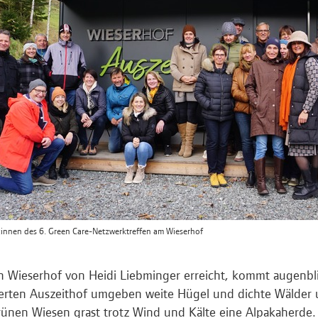
:innen des 6. Green Care-Netzwerktreffen am Wieserhof
 Wieserhof von Heidi Liebminger erreicht, kommt augenbli
zierten Auszeithof umgeben weite Hügel und dichte Wälder
ünen Wiesen grast trotz Wind und Kälte eine Alpakaherde. 