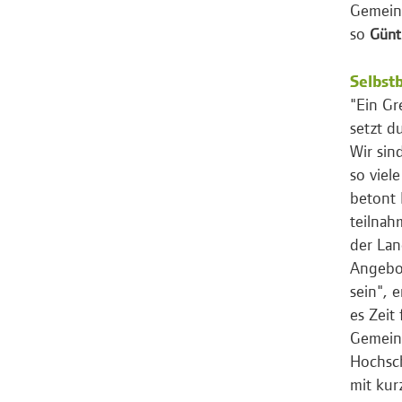
Gemeind
so
Günt
Selbst
"Ein Gr
setzt d
Wir sin
so viel
betont
teilnah
der Lan
Angebot
sein", 
es Zeit
Gemeins
Hochsch
mit kur