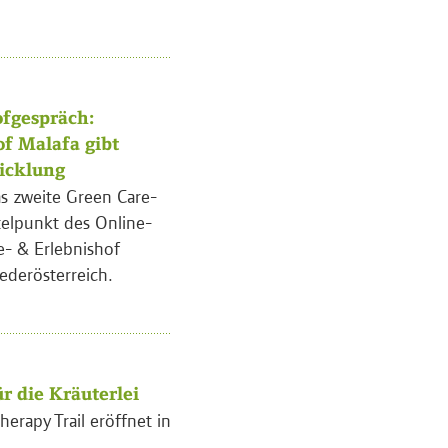
fgespräch:
of Malafa gibt
wicklung
s zweite Green Care-
telpunkt des Online-
e- & Erlebnishof
ederösterreich.
r die Kräuterlei
herapy Trail eröffnet in