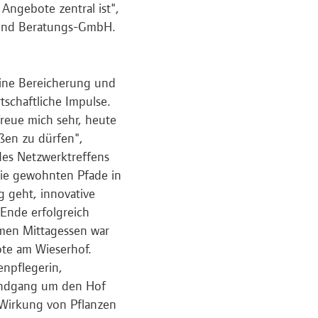
ngebote zentral ist",
 und Beratungs-GmbH.
eine Bereicherung und
schaftliche Impulse.
freue mich sehr, heute
ßen zu dürfen",
es Netzwerktreffens
die gewohnten Pfade in
g geht, innovative
 Ende erfolgreich
men Mittagessen war
ote am Wieserhof.
npflegerin,
Rundgang um den Hof
 Wirkung von Pflanzen