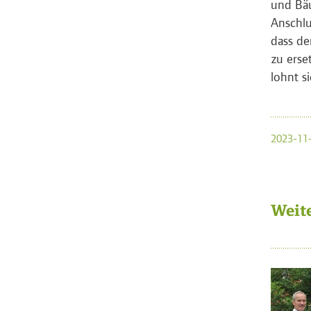
und Bä
Anschlu
dass de
zu erse
lohnt s
2023-11-
Weit