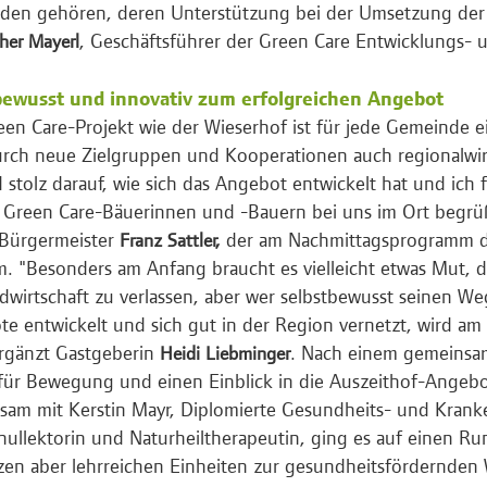
en gehören, deren Unterstützung bei der Umsetzung der A
, Geschäftsführer der Green Care Entwicklungs-
her Mayerl
bewusst und innovativ zum erfolgreichen Angebot
een Care-Projekt wie der Wieserhof ist für jede Gemeinde 
urch neue Zielgruppen und Kooperationen auch regionalwirt
d stolz darauf, wie sich das Angebot entwickelt hat und ich 
e Green Care-Bäuerinnen und -Bauern bei uns im Ort begrü
 Bürgermeister
der am Nachmittagsprogramm d
Franz Sattler,
m. "Besonders am Anfang braucht es vielleicht etwas Mut, 
dwirtschaft zu verlassen, aber wer selbstbewusst seinen We
e entwickelt und sich gut in der Region vernetzt, wird am
ergänzt Gastgeberin
. Nach einem gemeinsa
Heidi Liebminger
 für Bewegung und einen Einblick in die Auszeithof-Angeb
am mit Kerstin Mayr, Diplomierte Gesundheits- und Kranke
ullektorin und Naturheiltherapeutin, ging es auf einen 
zen aber lehrreichen Einheiten zur gesundheitsfördernden