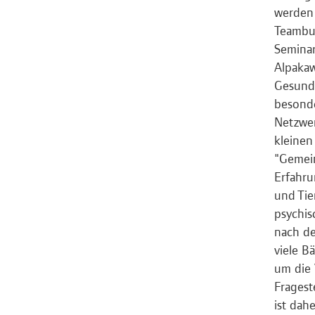
werden
Teambui
Semina
Alpakaw
Gesundh
besonde
Netzwer
kleinen
"Gemein
Erfahru
und Tie
psychis
nach de
viele B
um die 
Fragest
ist dah