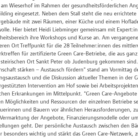
 am Wieserhof im Rahmen der gesundheitsförderlichen An
lding eingesetzt. Neben dem Stall steht die neu errichtete
rgebäude mit zwei Räumen, einer Küche und einem Hoflad
olle. Hier bietet Heidi Liebminger gemeinsam mit Expert:
eitsbereich ihre Workshops und Kurse an. Am vergangenen
ren Ort Treffpunkt für die 28 Teilnehmer:innen des mittler
ktreffen für zertifizierte Green Care-Betriebe, die aus ganz
 steirischen Ort Sankt Peter ob Judenburg gekommen sind
schaft stärken – Austausch fördern" stand am Vormittag d
ngsaustausch und die Diskussion aktueller Themen in der 
rgestützten Intervention am Hof sowie bei Arbeitsprojekte
chen Erkrankungen im Mittelpunkt. "Green Care-Angebote 
n Möglichkeiten und Ressourcen der einzelnen Betriebe s
äuerinnen und Bauern vor ähnlichen Herausforderungen, zu
Vermarktung der Angebote, Finanzierungsmodelle oder um 
ellungen geht. Der persönliche Austausch zwischen den B
er besonders wichtig und stärkt das Green Care-Netzwerk, 