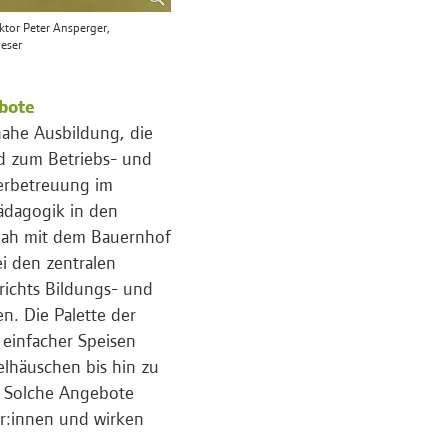
ektor Peter Ansperger,
ieser
ebote
nahe Ausbildung, die
nd zum Betriebs- und
erbetreuung im
pädagogik in den
isnah mit dem Bauernhof
ei den zentralen
richts Bildungs- und
n. Die Palette der
 einfacher Speisen
lhäuschen bis hin zu
. Solche Angebote
r:innen und wirken