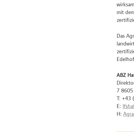
wirksam
mit dem
zertifi
Das Agr
landwir
zertifi
Edelhof
ABZ Haf
Direkto
7 8605
T: +43
E:
lfsh
H:
Agra