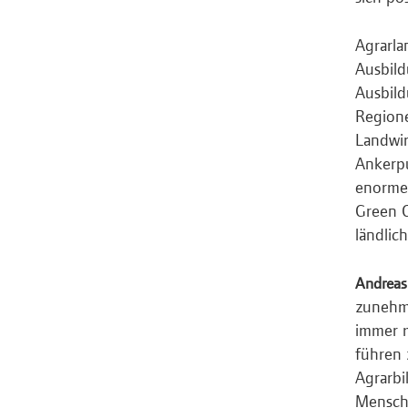
Agrarla
Ausbild
Ausbild
Regione
Landwir
Ankerp
enorme 
Green C
ländlic
Andreas
zunehme
immer m
führen
Agrarbi
Mensche