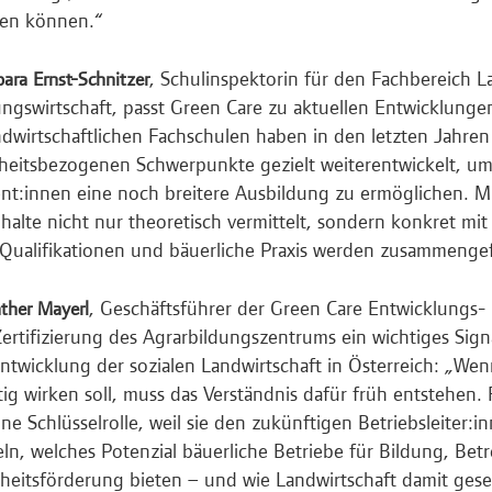
hen können.“
, Schulinspektorin für den Fachbereich 
bara Ernst-Schnitzer
ngswirtschaft, passt Green Care zu aktuellen Entwicklungen
ndwirtschaftlichen Fachschulen haben in den letzten Jahren
eitsbezogenen Schwerpunkte gezielt weiterentwickelt, um
nt:innen eine noch breitere Ausbildung zu ermöglichen. M
nhalte nicht nur theoretisch vermittelt, sondern konkret mi
 Qualifikationen und bäuerliche Praxis werden zusammenge
, Geschäftsführer der Green Care Entwicklungs
ther Mayerl
 Zertifizierung des Agrarbildungszentrums ein wichtiges Signa
ntwicklung der sozialen Landwirtschaft in Österreich: „We
stig wirken soll, muss das Verständnis dafür früh entstehen.
ine Schlüsselrolle, weil sie den zukünftigen Betriebsleiter:i
eln, welches Potenzial bäuerliche Betriebe für Bildung, Be
eitsförderung bieten – und wie Landwirtschaft damit gesel