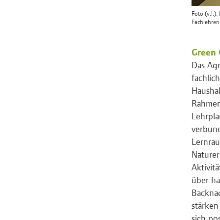
Foto (v.l.)
Fachlehrer
Green 
Das Agr
fachlic
Haushal
Rahmen 
Lehrpla
verbund
Lernrau
Naturer
Aktivit
über ha
Backna
stärken
sich po