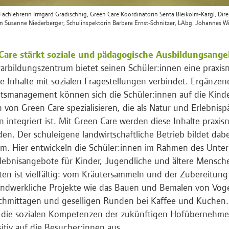
: Fachlehrerin Irmgard Gradischnig, Green Care Koordinatorin Senta Bleikolm-Kargl, Dir
in Susanne Niederberger, Schulinspektorin Barbara Ernst-Schnitzer, LAbg. Johannes W
Care stärkt soziale und pädagogische Ausbildungsang
arbildungszentrum bietet seinen Schüler:innen eine praxis
he Inhalte mit sozialen Fragestellungen verbindet. Ergänze
tsmanagement können sich die Schüler:innen auf die Kind
von Green Care spezialisieren, die als Natur und Erlebnis
n integriert ist. Mit Green Care werden diese Inhalte prax
en. Der schuleigene landwirtschaftliche Betrieb bildet dab
m. Hier entwickeln die Schüler:innen im Rahmen des Unter
lebnisangebote für Kinder, Jugendliche und ältere Mensche
äten ist vielfältig: vom Kräutersammeln und der Zubereitung
ndwerkliche Projekte wie das Bauen und Bemalen von Voge
chmittagen und geselligen Runden bei Kaffee und Kuchen
 die sozialen Kompetenzen der zukünftigen Hofübernehme
sitiv auf die Besucher:innen aus.