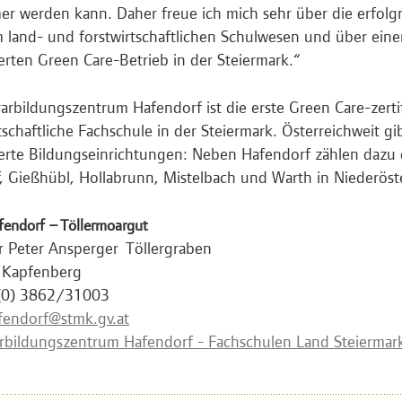
er werden kann. Daher freue ich mich sehr über die erfol
 land- und forstwirtschaftlichen Schulwesen und über eine
zierten Green Care-Betrieb in der Steiermark.“
arbildungszentrum Hafendorf ist die erste Green Care-zertif
tschaftliche Fachschule in der Steiermark. Österreichweit g
zierte Bildungseinrichtungen: Neben Hafendorf zählen dazu
, Gießhübl, Hollabrunn, Mistelbach und Warth in Niederöste
endorf – Töllermoargut
r Peter Ansperger Töllergraben
 Kapfenberg
 (0) 3862/31003
afendorf@stmk.gv.at
rbildungszentrum Hafendorf - Fachschulen Land Steiermar