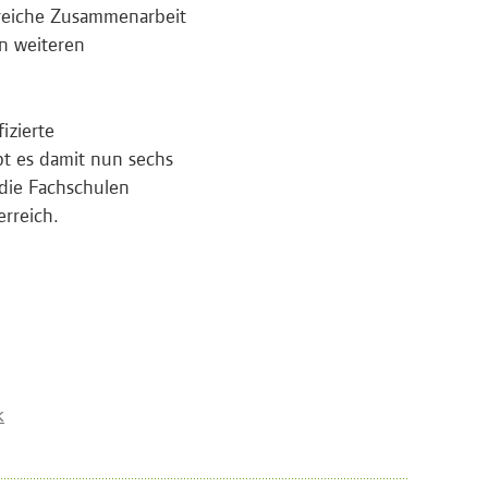
greiche Zusammenarbeit
n weiteren
izierte
ibt es damit nun sechs
 die Fachschulen
rreich.
k