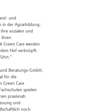
Land- und
 in der Agrarbildung:
 ihre sozialen und
 ihren
it Green Care werden
t dem Hof verknüpft.
führt.“
- und Beratungs-GmbH,
l für die
nn Green Care
 Fachschulen spielen
nnen praxisnah
treuung und
lschaftlich noch