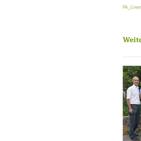
PA_Green
Weit