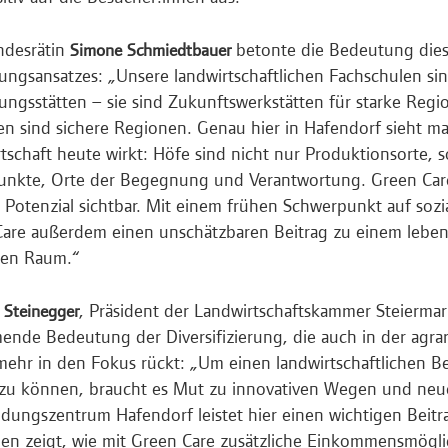
ndesrätin
betonte die Bedeutung die
Simone Schmiedtbauer
ungsansatzes: „Unsere landwirtschaftlichen Fachschulen sin
ungsstätten – sie sind Zukunftswerkstätten für starke Regi
n sind sichere Regionen. Genau hier in Hafendorf sieht man,
tschaft heute wirkt: Höfe sind nicht nur Produktionsorte, s
unkte, Orte der Begegnung und Verantwortung. Green Car
Potenzial sichtbar. Mit einem frühen Schwerpunkt auf sozi
are außerdem einen unschätzbaren Beitrag zu einem leben
hen Raum.“
, Präsident der Landwirtschaftskammer Steiermark
 Steinegger
nde Bedeutung der Diversifizierung, die auch in der agra
ehr in den Fokus rückt: „Um einen landwirtschaftlichen Be
 zu können, braucht es Mut zu innovativen Wegen und ne
ldungszentrum Hafendorf leistet hier einen wichtigen Beit
n zeigt, wie mit Green Care zusätzliche Einkommensmögli