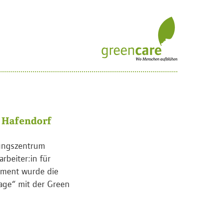
 Hafendorf
dungszentrum
rbeiter:in für
ement wurde die
age“ mit der Green