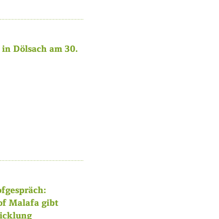
in Dölsach am 30.
fgespräch:
of Malafa gibt
wicklung