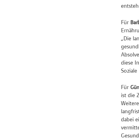
entste
Für
Bar
Ernähru
„Die la
gesundh
Absolve
diese I
Soziale
Für
Gün
ist die
Weitere
langfri
dabei e
vermitt
Gesundh