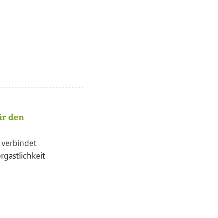
ür den
l verbindet
rgastlichkeit