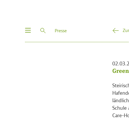
Toggle
Zu
Presse
navigation
02.03.
Green
Steiris
Hafendo
ländlic
Schule 
Care-Ho