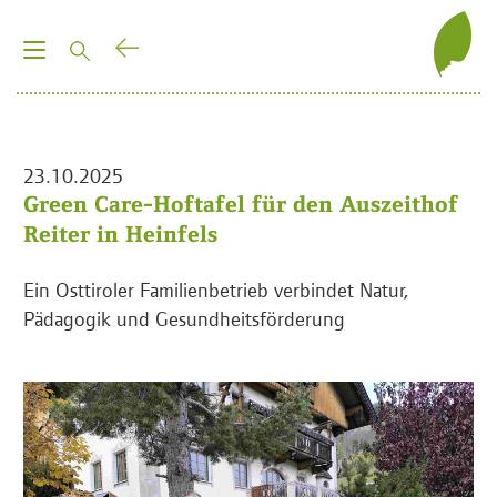
T
o
g
g
l
23.10.2025
e
Green Care-Hoftafel für den Auszeithof
n
Reiter in Heinfels
a
v
Ein Osttiroler Familienbetrieb verbindet Natur,
i
Pädagogik und Gesundheitsförderung
g
a
t
i
o
n