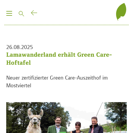
T
o
g
g
l
26.08.2025
e
Lamawanderland erhält Green Care-
n
Hoftafel
a
v
Neuer zertifizierter Green Care-Auszeithof im
i
Mostviertel
g
a
t
i
o
n