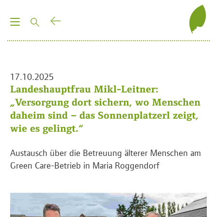
T
o
g
g
l
17.10.2025
e
Landeshauptfrau Mikl-Leitner:
n
„Versorgung dort sichern, wo Menschen
a
daheim sind – das Sonnenplatzerl zeigt,
v
wie es gelingt.“
i
g
Austausch über die Betreuung älterer Menschen am
a
Green Care-Betrieb in Maria Roggendorf
t
i
o
n