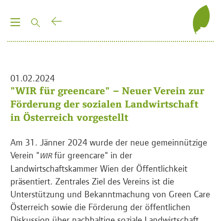
T
o
g
g
l
01.02.2024
e
"WIR für greencare" – Neuer Verein zur
n
Förderung der sozialen Landwirtschaft
a
in Österreich vorgestellt
v
i
Am 31. Jänner 2024 wurde der neue gemeinnützige
g
Verein "
für greencare" in der
WIR
a
Landwirtschaftskammer Wien der Öffentlichkeit
t
präsentiert. Zentrales Ziel des Vereins ist die
i
Unterstützung und Bekanntmachung von Green Care
o
Österreich sowie die Förderung der öffentlichen
n
Diskussion über nachhaltige soziale Landwirtschaft.