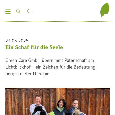
T
o
g
g
l
22.05.2025
e
Ein Schaf für die Seele
n
a
Green Care GmbH übernimmt Patenschaft am
v
Lichtblickhof – ein Zeichen für die Bedeutung
i
tiergestützter Therapie
g
a
t
i
o
n