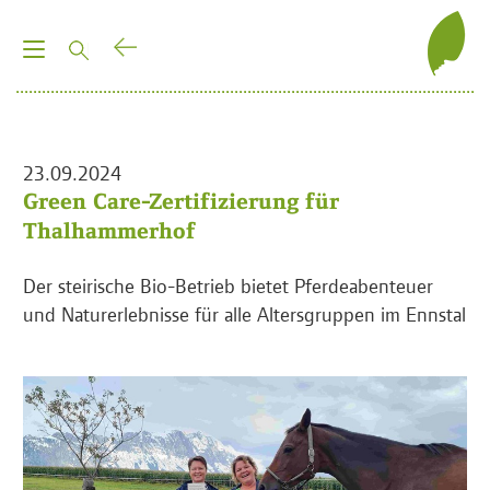
T
o
g
g
l
23.09.2024
e
Green Care-Zertifizierung für
n
Thalhammerhof
a
v
Der steirische Bio-Betrieb bietet Pferdeabenteuer
i
und Naturerlebnisse für alle Altersgruppen im Ennstal
g
a
t
i
o
n