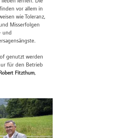
lieben lernen. Die
inden vor allem in
weisen wie Toleranz,
 und Misserfolgen
- und
rsagensängste.
nhof genutzt werden
nur für den Betrieb
,
 Robert Fitzthum