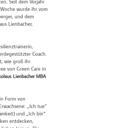
n. Seit dem Vorjahr
ser Woche wurde ihr vom
berger, und dem
laus Lienbacher,
lienztrainerin,
ferdegestützter Coach.
t, wie groß ihr
Idee von Green Care in
ikolaus Lienbacher MBA
 in Form von
Erwachsene: „Ich tue“
amkeit) und „Ich bin“
ärken entdecken,