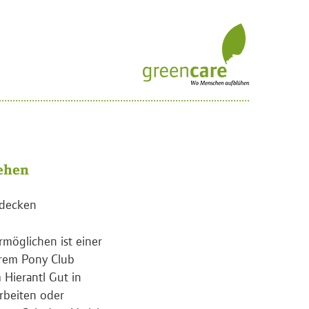
ehen
tdecken
rmöglichen ist einer
hrem Pony Club
 Hierantl Gut in
rbeiten oder