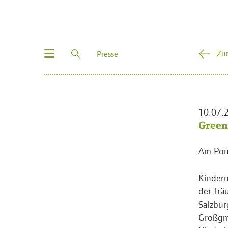
Toggle
Zu
Presse
navigation
10.07.
Green
Am Pony
Kindern
der Trä
Salzbur
Großgma