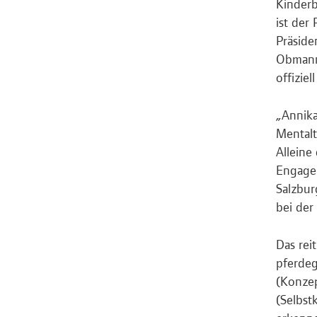
Kinderb
ist der
Präside
Obmann-
offiziel
„Annika
Mentalt
Alleine
Engagem
Salzbur
bei der
Das rei
pferdeg
(Konzep
(Selbst