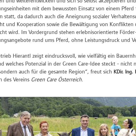
n und weiterentwickeln und sich so selbst akzeptieren und 
gseinheiten mit dem bewussten Einsatz von einem Pferd f
 statt, da dadurch auch die Aneignung sozialer Verhaltens
ht und Kooperation sowie die Bewältigung von Konflikten
cht wird. Im Vordergrund stehen erlebnisorientierte Förder
ngsangebote rund ums Pferd, ohne Leistungsdruck und Ve
trieb Hierantl zeigt eindrucksvoll, wie vielfältig ein Bauer
d welches Potenzial in der Green Care-Idee steckt - nicht 
 sondern auch für die gesamte Region“, freut sich
KDir. Ing.
 des Vereins
Green Care Österreich
.