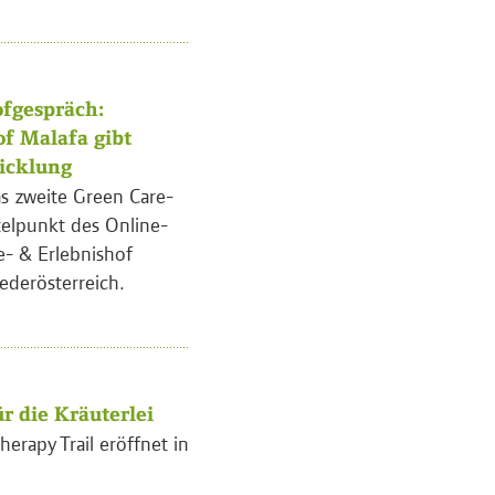
fgespräch:
of Malafa gibt
wicklung
s zweite Green Care-
telpunkt des Online-
e- & Erlebnishof
ederösterreich.
r die Kräuterlei
herapy Trail eröffnet in