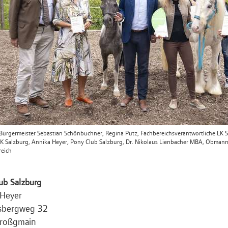
): Bürgermeister Sebastian Schönbuchner, Regina Putz, Fachbereichsverantwortliche LK
LK Salzburg, Annika Heyer, Pony Club Salzburg, Dr. Nikolaus Lienbacher MBA, Obmann-
reich
ub Salzburg
 Heyer
sbergweg 32
roßgmain