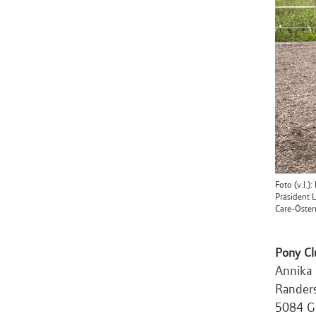
Foto (v.l.
Präsident 
Care-Öster
Pony Cl
Annika
Rander
5084 G