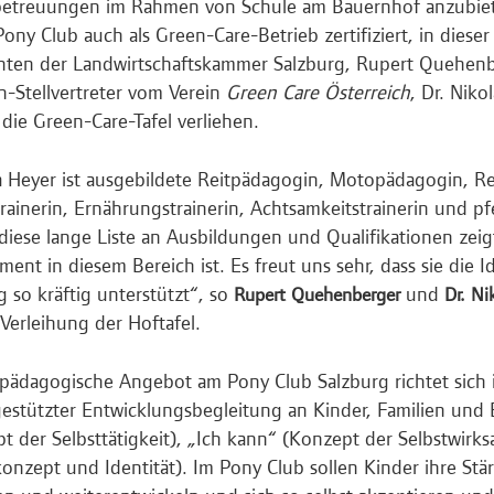
etreuungen im Rahmen von Schule am Bauernhof anzubiete
 Pony Club auch als Green-Care-Betrieb zertifiziert, in die
nten der Landwirtschaftskammer Salzburg, Rupert Quehen
Stellvertreter vom Verein
Green Care Österreich
, Dr. Niko
l die Green-Care-Tafel verliehen.
 Heyer ist ausgebildete Reitpädagogin, Motopädagogin, Resi
rainerin, Ernährungstrainerin, Achtsamkeitstrainerin und p
 diese lange Liste an Ausbildungen und Qualifikationen zeig
ent in diesem Bereich ist. Es freut uns sehr, dass sie die 
g so kräftig unterstützt“, so
und
Rupert Quehenberger
Dr. N
 Verleihung der Hoftafel.
tpädagogische Angebot am Pony Club Salzburg richtet sich
estützter Entwicklungsbegleitung an Kinder, Familien und 
t der Selbsttätigkeit), „Ich kann“ (Konzept der Selbstwirks
konzept und Identität). Im Pony Club sollen Kinder ihre St