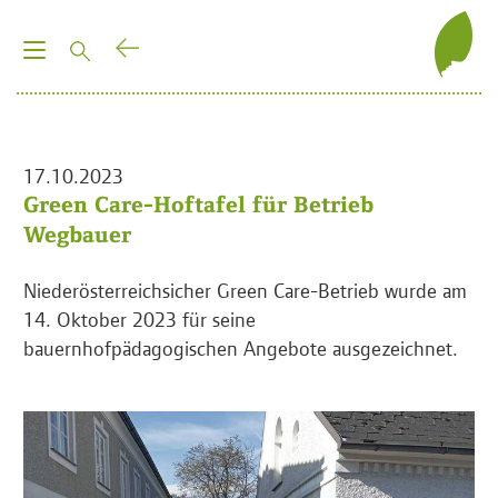
T
o
g
g
l
17.10.2023
e
Green Care-Hoftafel für Betrieb
n
Wegbauer
a
v
Niederösterreichsicher Green Care-Betrieb wurde am
i
14. Oktober 2023 für seine
g
bauernhofpädagogischen Angebote ausgezeichnet.
a
t
i
o
n