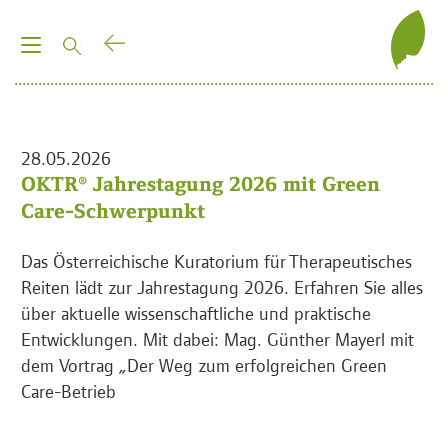
T
o
g
g
l
28.05.2026
e
OKTR® Jahrestagung 2026 mit Green
n
Care-Schwerpunkt
a
v
Das Österreichische Kuratorium für Therapeutisches
i
Reiten lädt zur Jahrestagung 2026. Erfahren Sie alles
g
über aktuelle wissenschaftliche und praktische
a
Entwicklungen. Mit dabei: Mag. Günther Mayerl mit
t
dem Vortrag „Der Weg zum erfolgreichen Green
i
Care-Betrieb
o
n