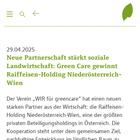
T
o
g
g
l
29.04.2025
e
Neue Partnerschaft stärkt soziale
n
Landwirtschaft: Green Care gewinnt
a
Raiffeisen-Holding Niederösterreich-
v
Wien
i
g
Der Verein „WIR für greencare“ hat einen neuen
a
starken Partner aus der Wirtschaft: die Raiffeisen-
t
Holding Niederösterreich-Wien, eine der größten
i
privaten Beteiligungsholdings in Österreich. Die
o
Kooperation steht unter dem gemeinsamen Ziel,
n
nachhaltige Entwicklung im ländlichen Raum zu