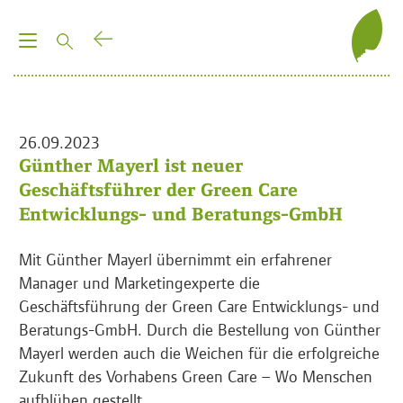
T
o
g
g
l
26.09.2023
e
Günther Mayerl ist neuer
n
Geschäftsführer der Green Care
a
Entwicklungs- und Beratungs-GmbH
v
i
Mit Günther Mayerl übernimmt ein erfahrener
g
Manager und Marketingexperte die
a
Geschäftsführung der Green Care Entwicklungs- und
t
Beratungs-GmbH. Durch die Bestellung von Günther
i
Mayerl werden auch die Weichen für die erfolgreiche
o
Zukunft des Vorhabens Green Care – Wo Menschen
n
aufblühen gestellt.