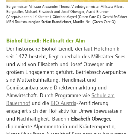
Bürgermeister Millstatt Alexander Thoma, Vizebürgermeister Millstatt Albert
Burgstaller, Michael, Elisabeth und Josef Obweger, Astrid Brunner
(Vizepräsidentin LK Kärnten), Günther Mayerl (Green Care Ö), Geschäftsführer
MBN-Tourismusregion Stefan Brandlehner, Monika Nell (Green Care Ö)
Biohof Liendl: Heilkraft der Alm
Der historische Biohof Liendl, der laut Hofchronik
seit 1477 besteht, liegt oberhalb des Millstätter Sees
und wird von Elisabeth und Josef Obweger mit
großem Engagement geführt. Betriebsschwerpunkte
sind Mutterkuhhaltung, Hendlmast und
Gemüseanbau sowie Direktvermarktung und
Almwirtschaft. Durch Programme wie
Schule am
Bauernhof
und die
BIO Austria
-Zertifizierung
engagiert sich der Hof aktiv für Umweltbewusstsein
und Nachhaltigkeit. Bäuerin
,
Elisabeth Obweger
diplomierte Alpenmentorin und Kräuterexpertin,
bietet über ihren Auszeithof Seminare zur bewussten