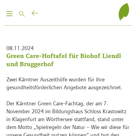
T
o
g
g
l
08.11.2024
e
Green Care-Hoftafel für Biohof Liendl
n
und Bruggerhof
a
v
Zwei Kärntner Auszeithöfe wurden für ihre
i
gesundheitsförderlichen Angebote ausgezeichnet.
g
a
Der Kärntner Green Care-Fachtag, der am 7.
t
November 2024 im Bildungshaus Schloss Krastowitz
i
in Klagenfurt am Wörthersee stattfand, stand unter
o
dem Motto „Spielregeln der Natur – Wie wir diese für
n
unsere Gesundheit nutzen können“ und bot den