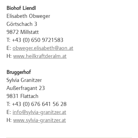
Biohof Liendl
Elisabeth Obweger
Görtschach 3
9872 Millstatt
T: +43 (0) 650 9721583
E:
obweger.elisabeth@aon.at
H:
www.heilkraftderalm.at
Bruggerhof
Sylvia Granitzer
Außerfragant 23
9831 Flattach
T: +43 (0) 676 641 56 28
E:
info@sylvia-granitzer.at
H:
www.sylvia-granitzer.at