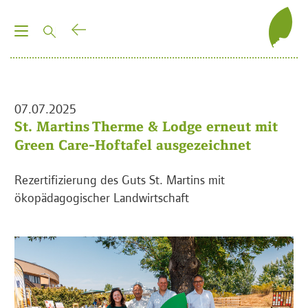
T
o
g
g
l
07.07.2025
e
St. Martins Therme & Lodge erneut mit
n
Green Care-Hoftafel ausgezeichnet
a
v
Rezertifizierung des Guts St. Martins mit
i
ökopädagogischer Landwirtschaft
g
a
t
i
o
n