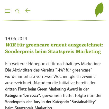
T
o
g
g
l
19.06.2024
e
WIR
für greencare erneut ausgezeichnet:
n
Sonderpreis beim Staatspreis Marketing
a
v
Ein weiterer Höhepunkt für nachhaltiges Marketing:
i
Die Aktivitäten des Vereins "
WIR
für greencare"
g
wurde innerhalb von zwei Wochen gleich zweimal
a
ausgezeichnet. Nachdem die Initiative bereits den
t
dritten Platz beim Green Marketing Award in der
i
, gewonnen hatte, folgte nun der
Kategorie "be socia"
o
Sonderpreis der Jury in der Kategorie "Sustainability"
n
beim Staatspreis Marketing.