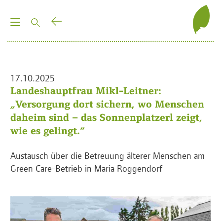
T
o
g
g
l
17.10.2025
e
Landeshauptfrau Mikl-Leitner:
n
„Versorgung dort sichern, wo Menschen
a
daheim sind – das Sonnenplatzerl zeigt,
v
wie es gelingt.“
i
g
Austausch über die Betreuung älterer Menschen am
a
Green Care-Betrieb in Maria Roggendorf
t
i
o
n