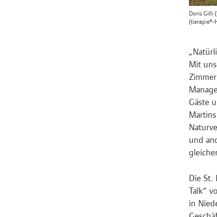
Doris Gilli
(tierapie®-
„Natürl
Mit uns
Zimmer 
Manager
Gäste u
Martins
Naturve
und and
gleiche
Die St.
Talk“ v
in Nied
Geschäf