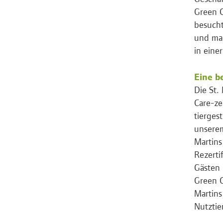
Green C
besucht
und mac
in eine
Eine b
Die St.
Care-ze
tierges
unserem
Martins
Rezerti
Gästen 
Green C
Martins
Nutztie