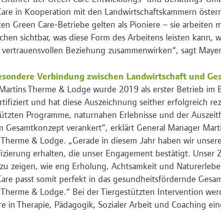
are in Kooperation mit den Landwirtschaftskammern österr
en Green Care-Betriebe gelten als Pioniere – sie arbeiten m
hen sichtbar, was diese Form des Arbeitens leisten kann,
r vertrauensvollen Beziehung zusammenwirken“, sagt Mayer
esondere Verbindung zwischen Landwirtschaft und Ge
 Martins Therme & Lodge wurde 2019 als erster Betrieb im
rtifiziert und hat diese Auszeichnung seither erfolgreich rez
tützten Programme, naturnahen Erlebnisse und der Auszeith
 Gesamtkonzept verankert“, erklärt General Manager Marti
 Therme & Lodge. „Gerade in diesem Jahr haben wir unser
fizierung erhalten, die unser Engagement bestätigt. Unser Zi
zu zeigen, wie eng Erholung, Achtsamkeit und Naturerle
are passt somit perfekt in das gesundheitsfördernde Gesa
 Therme & Lodge.“ Bei der Tiergestützten Intervention werd
re in Therapie, Pädagogik, Sozialer Arbeit und Coaching ein