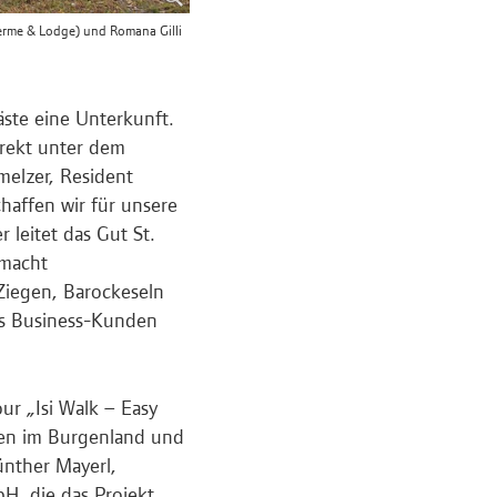
Therme & Lodge) und Romana Gilli
äste eine Unterkunft.
irekt unter dem
melzer, Resident
haffen wir für unsere
 leitet das Gut St.
 macht
Ziegen, Barockeseln
is Business-Kunden
ur „Isi Walk – Easy
ben im Burgenland und
ünther Mayerl,
H, die das Projekt