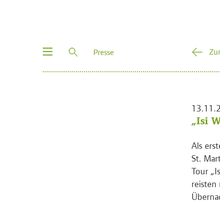
Toggle
Zu
Presse
navigation
13.11.
„Isi 
Als ers
St. Mar
Tour „I
reisten
Übernac