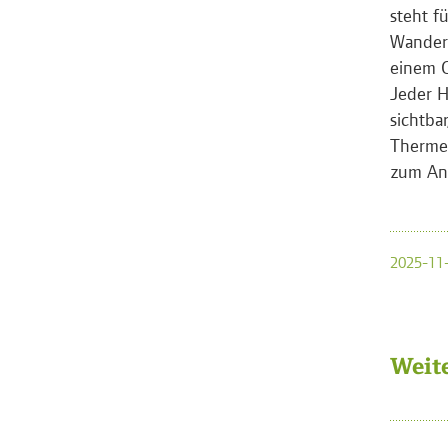
steht f
Wanderu
einem O
Jeder H
sichtbar
Therme 
zum Ant
2025-11-
Weit