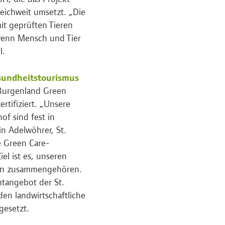
eichweit umsetzt. „Die
it geprüften Tieren
 wenn Mensch und Tier
l.
sundheitstourismus
 Burgenland Green
ertifiziert. „Unsere
of sind fest in
n Adelwöhrer, St.
e Green Care-
el ist es, unseren
ben zusammengehören.
mtangebot der St.
en landwirtschaftliche
gesetzt.