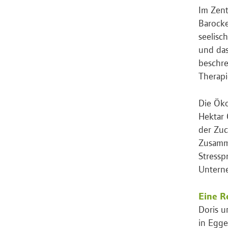
Im Zent
Barocke
seelisc
und das
beschre
Therapi
Die Öko
Hektar 
der Zuc
Zusamm
Stressp
Untern
Eine R
Doris u
in Egge