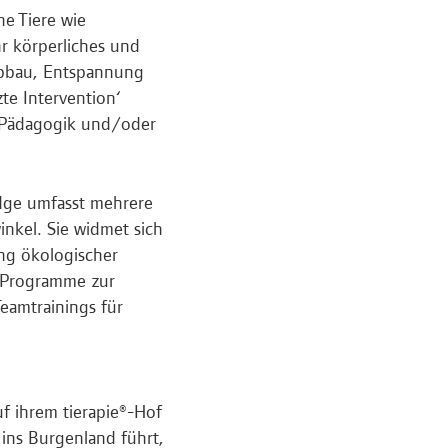
he Tiere wie
r körperliches und
sabbau, Entspannung
te Intervention‘
r Pädagogik und/oder
dge umfasst mehrere
nkel. Sie widmet sich
ung ökologischer
 Programme zur
eamtrainings für
uf ihrem tierapie®-Hof
 ins Burgenland führt,