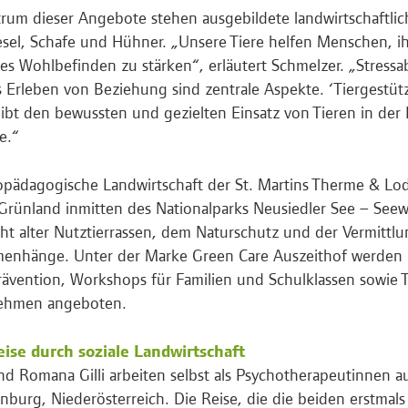
rum dieser Angebote stehen ausgebildete landwirtschaftlic
sel, Schafe und Hühner. „Unsere Tiere helfen Menschen, ih
hes Wohlbefinden zu stärken“, erläutert Schmelzer. „Stres
 Erleben von Beziehung sind zentrale Aspekte. ‘Tiergestütz
ibt den bewussten und gezielten Einsatz von Tieren in de
e.“
pädagogische Landwirtschaft der St. Martins Therme & Lo
Grünland inmitten des Nationalparks Neusiedler See – Seewi
ht alter Nutztierrassen, dem Naturschutz und der Vermittl
enhänge. Unter der Marke Green Care Auszeithof werden
rävention, Workshops für Familien und Schulklassen sowie T
ehmen angeboten.
eise durch soziale Landwirtschaft
nd Romana Gilli arbeiten selbst als Psychotherapeutinnen a
nburg, Niederösterreich. Die Reise, die die beiden erstmals