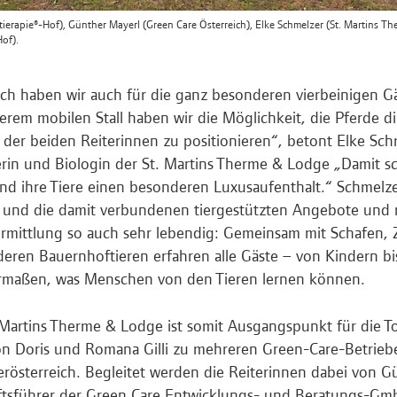
 (tierapie®-Hof), Günther Mayerl (Green Care Österreich), Elke Schmelzer (St. Martins 
Hof).
ich haben wir auch für die ganz besonderen vierbeinigen G
erem mobilen Stall haben wir die Möglichkeit, die Pferde d
der beiden Reiterinnen zu positionieren“, betont Elke Sch
in und Biologin der St. Martins Therme & Lodge „Damit sc
nd ihre Tiere einen besonderen Luxusaufenthalt.“ Schmelzer
 und die damit verbundenen tiergestützten Angebote und
rmittlung so auch sehr lebendig: Gemeinsam mit Schafen, 
eren Bauernhoftieren erfahren alle Gäste – von Kindern b
rmaßen, was Menschen von den Tieren lernen können.
 Martins Therme & Lodge ist somit Ausgangspunkt für die To
on Doris und Romana Gilli zu mehreren Green-Care-Betrie
erösterreich. Begleitet werden die Reiterinnen dabei von G
tsführer der Green Care Entwicklungs- und Beratungs-Gmb