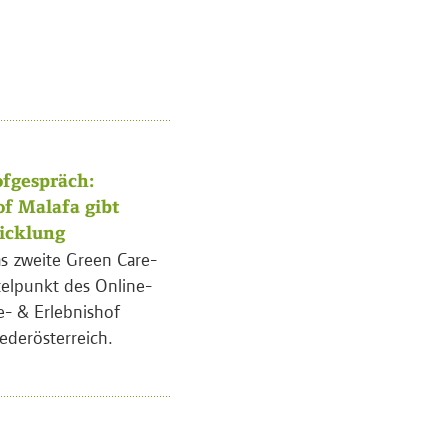
fgespräch:
of Malafa gibt
wicklung
s zweite Green Care-
telpunkt des Online-
e- & Erlebnishof
ederösterreich.