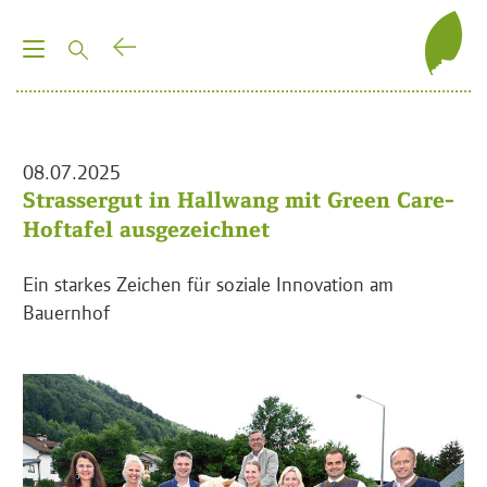
T
o
g
g
l
08.07.2025
e
Strassergut in Hallwang mit Green Care-
n
Hoftafel ausgezeichnet
a
v
Ein starkes Zeichen für soziale Innovation am
i
Bauernhof
g
a
t
i
o
n