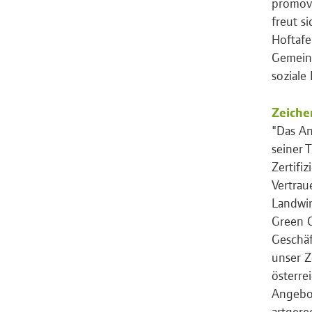
promovi
freut s
Hoftafe
Gemeind
soziale
Zeiche
"Das An
seiner 
Zertifi
Vertrau
Landwir
Green C
Geschäf
unser Z
österre
Angebot
artgere