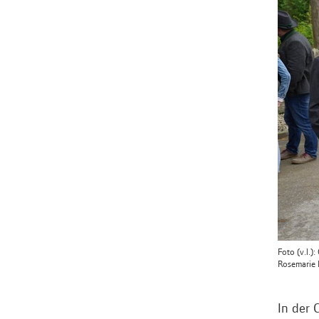
Foto (v.l.
Rosemarie F
In der 