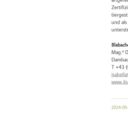
Zertifi
tierges
und als
unterst
Blabach
Mag.
D
a
Dambac
T +43 
isabell
www.iba
2024-05-