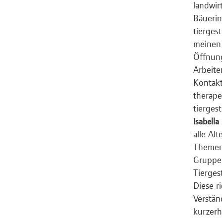
landwir
Bäuerin
tierges
meinen 
Öffnung
Arbeite
Kontakt
therape
tierges
Isabella
alle Al
Themen,
Gruppen
Tierges
Diese r
Verstän
kurzerh