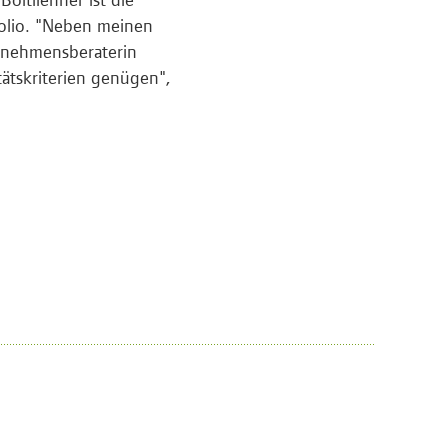
folio. "Neben meinen
ernehmensberaterin
tätskriterien genügen",