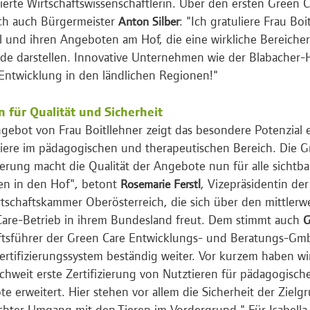
erte Wirtschaftswissenschaftlerin. Über den ersten Green C
ich auch Bürgermeister
: "Ich gratuliere Frau Boi
Anton Silber
l und ihren Angeboten am Hof, die eine wirkliche Bereiche
e darstellen. Innovative Unternehmen wie der Blabacher-Ho
 Entwicklung in den ländlichen Regionen!"
n für Qualität und Sicherheit
gebot von Frau Boitllehner zeigt das besondere Potenzial
Tiere im pädagogischen und therapeutischen Bereich. Die G
zierung macht die Qualität der Angebote nun für alle sichtba
en in den Hof", betont
, Vizepräsidentin der
Rosemarie Ferstl
tschaftskammer Oberösterreich, die sich über den mittlerwei
are-Betrieb in ihrem Bundesland freut. Dem stimmt auch
G
tsführer der Green Care Entwicklungs- und Beratungs-Gmb
ertifizierungssystem beständig weiter. Vor kurzem haben wi
ichweit erste Zertifizierung von Nutztieren für pädagogisc
e erweitert. Hier stehen vor allem die Sicherheit der Ziel
chter Umgang mit den Tieren im Vordergrund." Für Isabella B