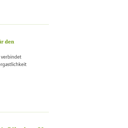
ür den
l verbindet
rgastlichkeit