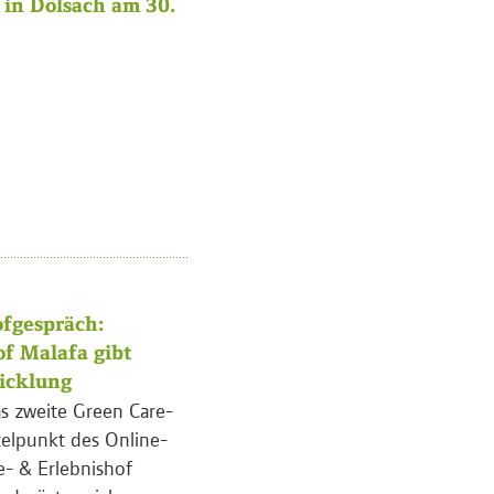
in Dölsach am 30.
fgespräch:
of Malafa gibt
wicklung
s zweite Green Care-
telpunkt des Online-
e- & Erlebnishof