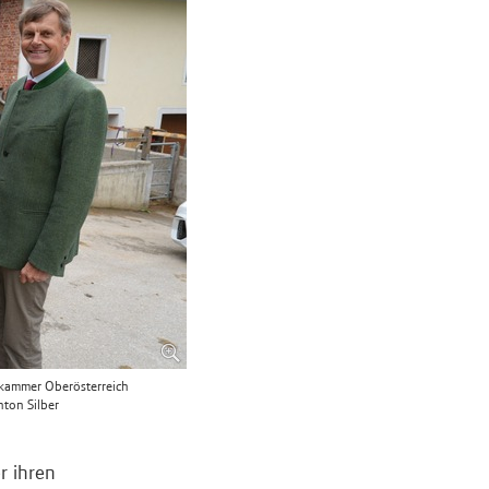
tskammer Oberösterreich
nton Silber
r ihren