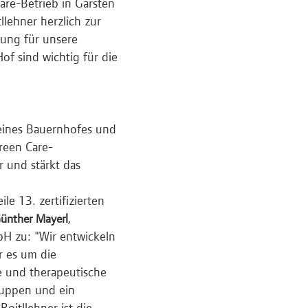
are-Betrieb in Garsten
tllehner herzlich zur
rung für unsere
f sind wichtig für die
 eines Bauernhofes und
reen Care-
r und stärkt das
le 13. zertifizierten
,
ünther Mayerl
H zu: "Wir entwickeln
r es um die
he und therapeutische
gruppen und ein
oitllehner ist die