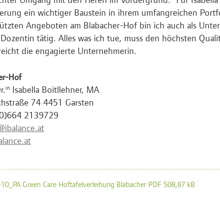
zierung ein wichtiger Baustein in ihrem umfangreichen Port
tützten Angeboten am Blabacher-Hof bin ich auch als Unt
 Dozentin tätig. Alles was ich tue, muss den höchsten Quali
reicht die engagierte Unternehmerin.
er-Hof
r.
Isabella Boitllehner, MA
in
hstraße 74 4451 Garsten
(0)664 2139729
a@ibalance.at
lance.at
10_PA Green Care Hoftafelverleihung Blabacher PDF 508,87 kB