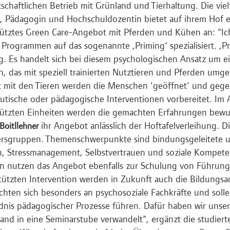
tschaftlichen Betrieb mit Grünland und Tierhaltung. Die vielf
, Pädagogin und Hochschuldozentin bietet auf ihrem Hof 
tütztes Green Care-Angebot mit Pferden und Kühen an: "Ic
Programmen auf das sogenannte ‚Priming‘ spezialisiert. ‚P
. Es handelt sich bei diesem psychologischen Ansatz um e
n, das mit speziell trainierten Nutztieren und Pferden umg
 mit den Tieren werden die Menschen 'geöffnet' und gegeb
utische oder pädagogische Interventionen vorbereitet. Im 
tützten Einheiten werden die gemachten Erfahrungen bewusst
ihr Angebot anlässlich der Hoftafelverleihung. D
 Boitllehner
tersgruppen. Themenschwerpunkte sind bindungsgeleitete 
 Stressmanagement, Selbstvertrauen und soziale Kompeten
 nutzen das Angebot ebenfalls zur Schulung von Führung
tützten Intervention werden in Zukunft auch die Bildungs
ichten sich besonders an psychosoziale Fachkräfte und soll
dnis pädagogischer Prozesse führen. Dafür haben wir unse
and in eine Seminarstube verwandelt", ergänzt die studier