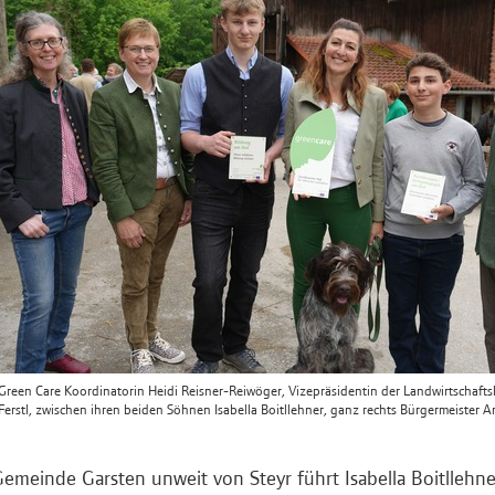
): Green Care Koordinatorin Heidi Reisner-Reiwöger, Vizepräsidentin der Landwirtschaf
erstl, zwischen ihren beiden Söhnen Isabella Boitllehner, ganz rechts Bürgermeister A
Gemeinde Garsten unweit von Steyr führt Isabella Boitllehne