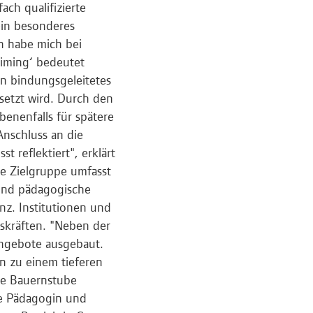
ach qualifizierte
ein besonderes
h habe mich bei
riming‘ bedeutet
in bindungsgeleitetes
esetzt wird. Durch den
enenfalls für spätere
Anschluss an die
 reflektiert", erklärt
ie Zielgruppe umfasst
und pädagogische
z. Institutionen und
skräften. "Neben der
angebote ausgebaut.
en zu einem tieferen
re Bauernstube
te Pädagogin und