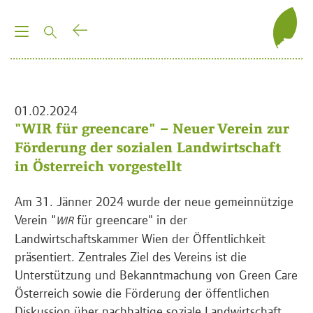
T
o
g
g
l
01.02.2024
e
"WIR für greencare" – Neuer Verein zur
n
Förderung der sozialen Landwirtschaft
a
in Österreich vorgestellt
v
i
Am 31. Jänner 2024 wurde der neue gemeinnützige
g
Verein "
für greencare" in der
WIR
a
Landwirtschaftskammer Wien der Öffentlichkeit
t
präsentiert. Zentrales Ziel des Vereins ist die
i
Unterstützung und Bekanntmachung von Green Care
o
Österreich sowie die Förderung der öffentlichen
n
Diskussion über nachhaltige soziale Landwirtschaft.