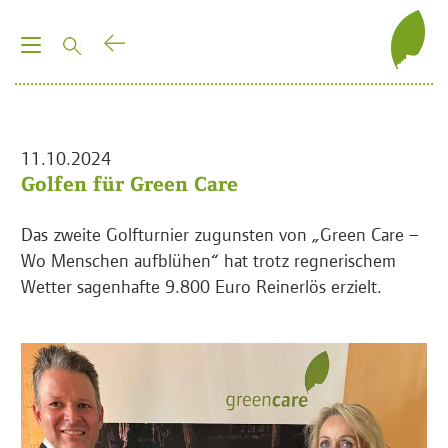
T
o
g
g
l
11.10.2024
e
Golfen für Green Care
n
a
Das zweite Golfturnier zugunsten von „Green Care –
v
Wo Menschen aufblühen“ hat trotz regnerischem
i
Wetter sagenhafte 9.800 Euro Reinerlös erzielt.
g
a
t
i
o
n