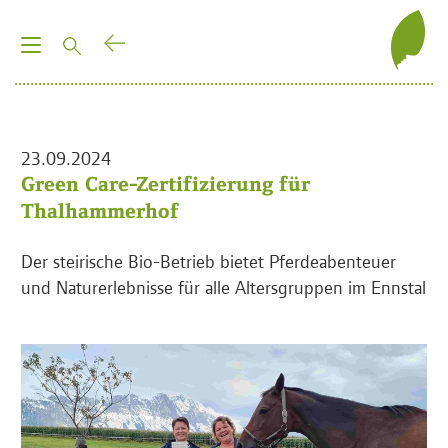
T
o
g
g
l
23.09.2024
e
Green Care-Zertifizierung für
n
Thalhammerhof
a
v
Der steirische Bio-Betrieb bietet Pferdeabenteuer
i
und Naturerlebnisse für alle Altersgruppen im Ennstal
g
a
t
i
o
n