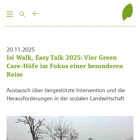
T
o
g
g
l
20.11.2025
e
Isi Walk, Easy Talk 2025: Vier Green
n
Care-Höfe im Fokus einer besonderen
a
Reise
v
i
Austausch über tiergestützte Intervention und die
g
Herausforderungen in der sozialen Landwirtschaft
a
t
i
o
n